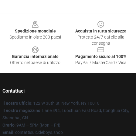
Footer
Spedizione mondiale
Acquista in tutta sicurezza
Spediamo in oltre 200 paesi
Protetto 24/7 dai clic alla
consegna
Garanzia internazionale
Pagamento sicuro al 100%
Offerto nel paese di utilizzo
PayPal / MasterCard / Visa
Contattaci
Il nostro ufficio
: 122 W 38th St, New York, NY 10018
Il nostro magazzino
: Lane 494, Luochuan East Road, Conghua City,
Shanghai, CN
Orario
: 9AM – 5PM (Mon – Fri)
Email
: contattisuicideboys.shop