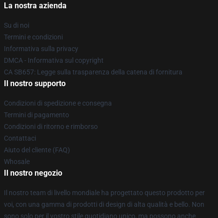
La nostra azienda
Su di noi
Termini e condizioni
Informativa sulla privacy
DMCA - Informativa sul copyright
CA SB657: Legge sulla trasparenza della catena di fornitura
Il nostro supporto
Condizioni di spedizione e consegna
Termini di pagamento
Condizioni di ritorno e rimborso
Contattaci
Aiuto del cliente (FAQ)
Whosale
Il nostro negozio
Il nostro team di livello mondiale ha progettato questo prodotto per
voi, con una gamma di prodotti di design di alta qualità e bello. Non
sono solo per il vostro stile quotidiano unico, ma possono anche