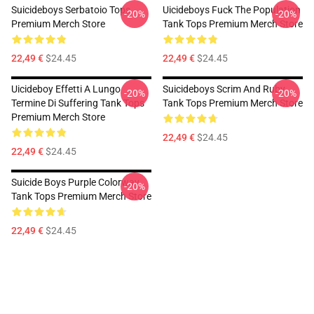
Suicideboys Serbatoio Tops
Uicideboys Fuck The Population
-20%
-20%
Premium Merch Store
Tank Tops Premium Merch Store
22,49 €
$24.45
22,49 €
$24.45
Uicideboy Effetti A Lungo
Suicideboys Scrim And Ruby
-20%
-20%
Termine Di Suffering Tank Tops
Tank Tops Premium Merch Store
Premium Merch Store
22,49 €
$24.45
22,49 €
$24.45
Suicide Boys Purple Colorway
-20%
Tank Tops Premium Merch Store
22,49 €
$24.45