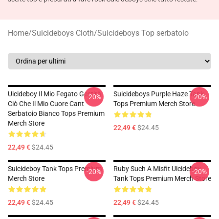
Home
/
Suicideboys Cloth
/
Suicideboys Top serbatoio
Uicideboy Il Mio Fegato Gestirà
Suicideboys Purple Haze Tank
-20%
-20%
Ciò Che Il Mio Cuore Cant
Tops Premium Merch Store
Serbatoio Bianco Tops Premium
Merch Store
22,49 €
$24.45
22,49 €
$24.45
Suicideboy Tank Tops Premium
Ruby Such A Misfit Uicideboy
-20%
-20%
Merch Store
Tank Tops Premium Merch Store
22,49 €
$24.45
22,49 €
$24.45