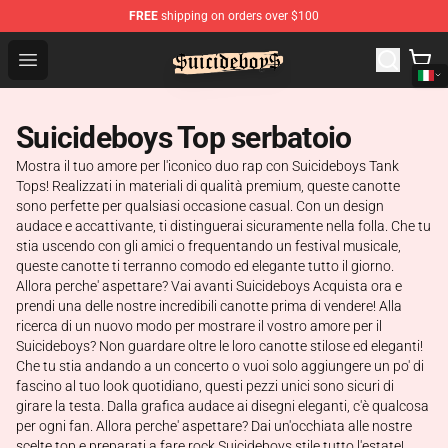
FREE
shipping on orders over $100
$uicideboy$ Shop - Official $uicideboy$ Merchandise Sto
Open menu
Suicideboys Top serbatoio
Mostra il tuo amore per l'iconico duo rap con Suicideboys Tank
Tops! Realizzati in materiali di qualità premium, queste canotte
sono perfette per qualsiasi occasione casual. Con un design
audace e accattivante, ti distinguerai sicuramente nella folla. Che tu
stia uscendo con gli amici o frequentando un festival musicale,
queste canotte ti terranno comodo ed elegante tutto il giorno.
Allora perche' aspettare? Vai avanti Suicideboys Acquista ora e
prendi una delle nostre incredibili canotte prima di vendere! Alla
ricerca di un nuovo modo per mostrare il vostro amore per il
Suicideboys? Non guardare oltre le loro canotte stilose ed eleganti!
Che tu stia andando a un concerto o vuoi solo aggiungere un po' di
fascino al tuo look quotidiano, questi pezzi unici sono sicuri di
girare la testa. Dalla grafica audace ai disegni eleganti, c'è qualcosa
per ogni fan. Allora perche' aspettare? Dai un'occhiata alle nostre
scelte top e preparati a fare rock Suicideboys stile tutto l'estate!