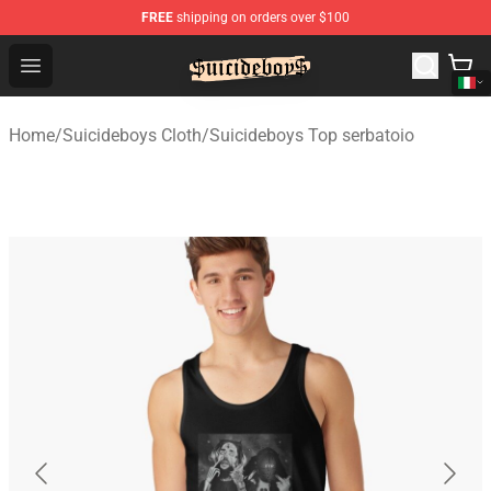
FREE
shipping on orders over $100
$uicideboy$ Shop - Official $uicideboy$ Merchandise Sto
Open menu
Home
/
Suicideboys Cloth
/
Suicideboys Top serbatoio