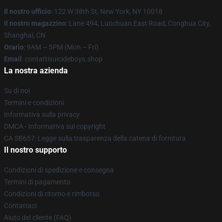
Il nostro ufficio
: 122 W 38th St, New York, NY 10018
Il nostro magazzino
: Lane 494, Luochuan East Road, Conghua City,
Shanghai, CN
Orario
: 9AM – 5PM (Mon – Fri)
Email
: contattisuicideboys.shop
La nostra azienda
Su di noi
Termini e condizioni
Informativa sulla privacy
DMCA - Informativa sul copyright
CA SB657: Legge sulla trasparenza della catena di fornitura
Il nostro supporto
Condizioni di spedizione e consegna
Termini di pagamento
Condizioni di ritorno e rimborso
Contattaci
Aiuto del cliente (FAQ)