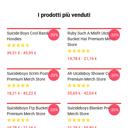
I prodotti più venduti
Suicide Boys Cool Band
Ruby Such A Misfit Uicideboy
-20%
-20%
Hoodies
Bucket Hat Premium Merch
Store
39,51 € - 45,95 €
19,78 € - 21,16 €
Suicideboys Scrim Poster
Ah Uicideboy Shower Curtain
-20%
-20%
Premium Merch Store
Premium Merch Store
18,21 € - 42,22 €
35,65 € - 42,04 €
Suicideboys Ftp Bucket Hat
Suicideboys Blanket Premium
-20%
-20%
Premium Merch Store
Merch Store
19,78 € - 21,16 €
31,28 € - 59,80 €