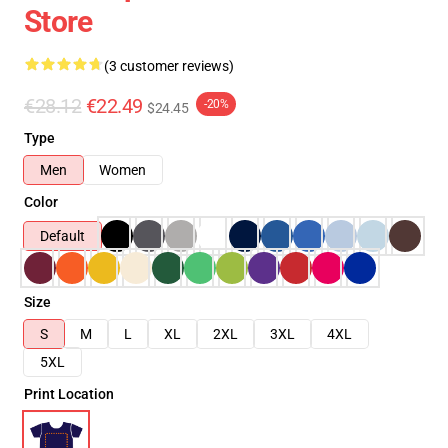
Store
(3 customer reviews)
€28.12
€22.49
-20%
$24.45
Type
Men
Women
Color
Default
Size
S
M
L
XL
2XL
3XL
4XL
5XL
Print Location