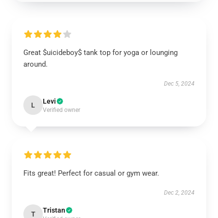
Great $uicideboy$ tank top for yoga or lounging
around.
Dec 5, 2024
Levi
L
Verified owner
Fits great! Perfect for casual or gym wear.
Dec 2, 2024
Tristan
T