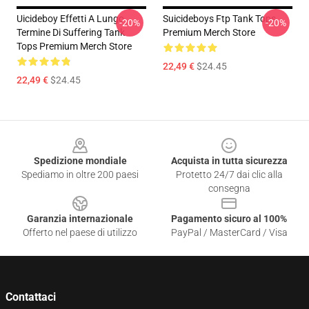
Uicideboy Effetti A Lungo
Suicideboys Ftp Tank Tops
-20%
-20%
Termine Di Suffering Tank
Premium Merch Store
Tops Premium Merch Store
22,49 €
$24.45
22,49 €
$24.45
Footer
Spedizione mondiale
Acquista in tutta sicurezza
Spediamo in oltre 200 paesi
Protetto 24/7 dai clic alla
consegna
Garanzia internazionale
Pagamento sicuro al 100%
Offerto nel paese di utilizzo
PayPal / MasterCard / Visa
Contattaci