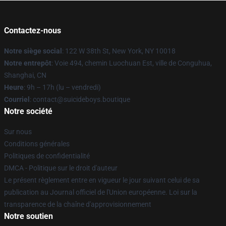
Contactez-nous
Notre siège social
: 122 W 38th St, New York, NY 10018
Notre entrepôt
: Voie 494, chemin Luochuan Est, ville de Conguhua,
Shanghai, CN
Heure
: 9h – 17h (lu – vendredi)
Courriel
: contact@suicideboys.boutique
Notre société
Sur nous
Conditions générales
Politiques de confidentialité
DMCA - Politique sur le droit d'auteur
Le présent règlement entre en vigueur le jour suivant celui de sa
publication au Journal officiel de l'Union européenne. Loi sur la
transparence de la chaîne d'approvisionnement
Notre soutien