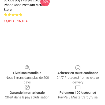
Suicide Boys Purple Colorway
-20%
Phone Case Premium Merch
Store
14,81 € - 16,10 €
Footer
Livraison mondiale
Achetez en toute confiance
Nous livrons dans plus de 200
24/7 Protected from clicks to
pays
delivery
Garantie internationale
Paiement 100% sécurisé
Offert dans le pays d'utilisation
PayPal / MasterCard / Visa