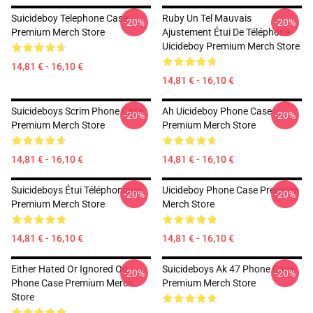
Suicideboy Telephone Case
Ruby Un Tel Mauvais
-20%
-20%
Premium Merch Store
Ajustement Étui De Téléphone
Uicideboy Premium Merch Store
14,81 € - 16,10 €
14,81 € - 16,10 €
Suicideboys Scrim Phone Case
Ah Uicideboy Phone Case
-20%
-20%
Premium Merch Store
Premium Merch Store
14,81 € - 16,10 €
14,81 € - 16,10 €
Suicideboys Étui Téléphonique
Uicideboy Phone Case Premium
-20%
-20%
Premium Merch Store
Merch Store
14,81 € - 16,10 €
14,81 € - 16,10 €
Either Hated Or Ignored Og
Suicideboys Ak 47 Phone Case
-20%
-20%
Phone Case Premium Merch
Premium Merch Store
Store