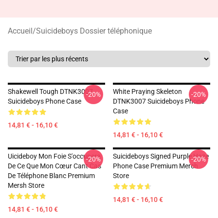
Accueil
/
Suicideboys Dossier téléphonique
Shakewell Tough DTNK3007
White Praying Skeleton
-20%
-20%
Suicideboys Phone Case
DTNK3007 Suicideboys Phone
Case
14,81 € - 16,10 €
14,81 € - 16,10 €
Uicideboy Mon Foie S'occupera
Suicideboys Signed Purple Haze
-20%
-20%
De Ce Que Mon Cœur Cant Cas
Phone Case Premium Merch
De Téléphone Blanc Premium
Store
Mersh Store
14,81 € - 16,10 €
14,81 € - 16,10 €