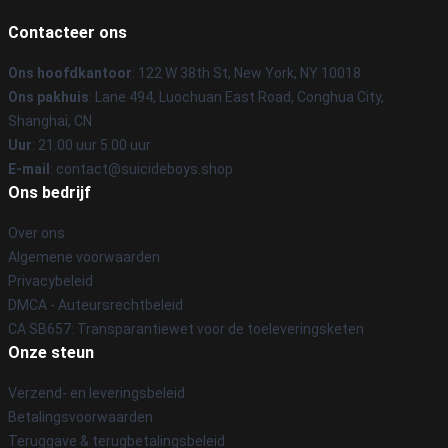
Contacteer ons
Ons hoofdkantoor
: 122 W 38th St, New York, NY 10018
Ons pakhuis
: Lane 494, Luochuan East Road, Conghua City,
Shanghai, CN
Uur
: 21.00 uur 5.00 uur
E-mail
: contact@suicideboys.shop
Ons bedrijf
Over ons
Algemene voorwaarden
Privacybeleid
DMCA - Auteursrechtbeleid
CA SB657: Transparantiewet voor de toeleveringsketen
Onze steun
Verzend- en leveringsbeleid
Betalingsvoorwaarden
Teruggave & terugbetalingsbeleid