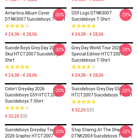
Antartica Album Cover
G59 Logo DTNK3007
-20%
-20%
DTNK3007 Suicideboys T-Shirt
Suicideboys T-Shirt
€ 24,38 - € 28,06
€ 24,38 - € 28,06
Suicide Boys Grey Day 2026
Grey Day World Tour 2026
-20%
-20%
Skul HTCT2007 Suicideboys T-
Special Edition HTCT2007
Shirt
Suicideboys T-Shirt
€ 24,38 - € 28,06
€ 24,38 - € 28,06
Colort Greyday 2026
Suicideboys Grey Day G59
-20%
-20%
Suicideboys G59 HTCT2007
HTCT2007 Suicideboys T-Shirt
Suicideboys T-Shirt
€ 32,20
$35
€ 32,20
$35
Suicideboys Greyday Tour
Stop Staring At The Shadows
-20%
-20%
2026 Graphic HTCT2007
DTNK2004 Suicideboys T-Shirt