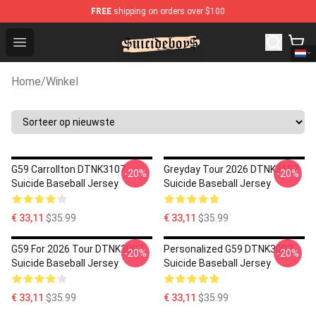
FREE
shipping on orders over $100
$uicideboy$ Shop - Official $uicideboy$ Merchandise Sto
Open menu
Home
/
Winkel
G59 Carrollton DTNK3107
Greyday Tour 2026 DTNK3107
-20%
-20%
Suicide Baseball Jersey
Suicide Baseball Jersey
€ 33,11
$35.99
€ 33,11
$35.99
G59 For 2026 Tour DTNK3007
Personalized G59 DTNK3007
-20%
-20%
Suicide Baseball Jersey
Suicide Baseball Jersey
€ 33,11
$35.99
€ 33,11
$35.99