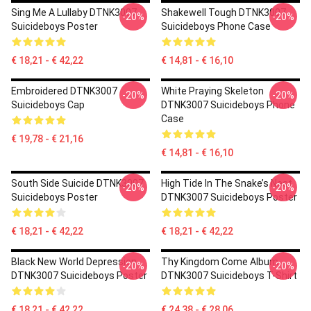
Sing Me A Lullaby DTNK3007
Shakewell Tough DTNK3007
-20%
-20%
Suicideboys Poster
Suicideboys Phone Case
€ 18,21 - € 42,22
€ 14,81 - € 16,10
Embroidered DTNK3007
White Praying Skeleton
-20%
-20%
Suicideboys Cap
DTNK3007 Suicideboys Phone
Case
€ 19,78 - € 21,16
€ 14,81 - € 16,10
South Side Suicide DTNK3007
High Tide In The Snake’s Nest
-20%
-20%
Suicideboys Poster
DTNK3007 Suicideboys Poster
€ 18,21 - € 42,22
€ 18,21 - € 42,22
Black New World Depression
Thy Kingdom Come Album
-20%
-20%
DTNK3007 Suicideboys Poster
DTNK3007 Suicideboys T-Shirt
€ 18,21 - € 42,22
€ 24,38 - € 28,06