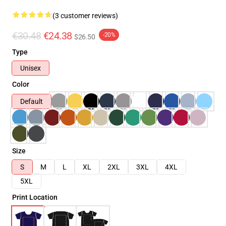
(3 customer reviews)
€30.48
€24.38
-20%
$26.50
Type
Unisex
Color
Default
Size
S
M
L
XL
2XL
3XL
4XL
5XL
Print Location