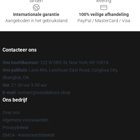
landen
levering
Internationale garantie
100% veilige afhandeling
Aangeboden in het gebruiksland
PayPal / MasterCard / Visa
Contacteer ons
Ons hoofdkantoor
: 122 W 38th St, New York, NY 10018
Ons pakhuis
: Lane 494, Luochuan East Road, Conghua City,
Shanghai, CN
Uur
: 21.00 uur 5.00 uur
E-mail
: contact@suicideboys.shop
Ons bedrijf
Over ons
Algemene voorwaarden
Privacybeleid
DMCA - Auteursrechtbeleid