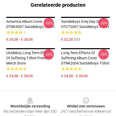
Gerelateerde producten
Antartica Album Cover
Suicideboys Grey Day G59
-20%
-20%
DTNK3007 Suicideboys T-Shirt
HTCT2007 Suicideboys T-Shirt
€ 24,38 - € 28,06
€ 32,20
$35
Uicideboy Long Term Effects
Long Term Effects Of
-20%
-20%
Of Suffering T-Shirt Premium
Suffering Album Cover
Merch Store
DTNK2004 Suicideboys T-Shirt
€ 24,38 - € 28,06
€ 24,38 - € 28,06
Footer
Wereldwijde verzending
Winkel met vertrouwen
Wij verzenden naar meer dan 200
24/7 beschermd van klikken tot