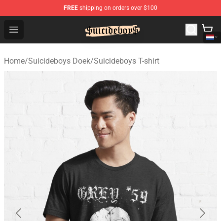
FREE
shipping on orders over $100
$uicideboy$ Shop - Official $uicideboy$ Merchandise Sto
Open menu
Home
/
Suicideboys Doek
/
Suicideboys T-shirt