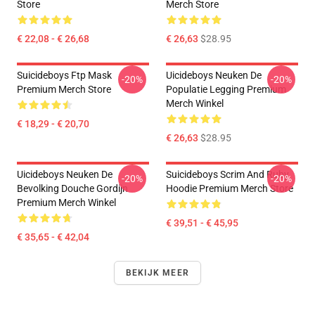
Store
Merch Store
€ 22,08 - € 26,68
€ 26,63
$28.95
Suicideboys Ftp Mask
Uicideboys Neuken De
-20%
-20%
Premium Merch Store
Populatie Legging Premium
Merch Winkel
€ 18,29 - € 20,70
€ 26,63
$28.95
Uicideboys Neuken De
Suicideboys Scrim And Ruby
-20%
-20%
Bevolking Douche Gordijn
Hoodie Premium Merch Store
Premium Merch Winkel
€ 39,51 - € 45,95
€ 35,65 - € 42,04
BEKIJK MEER