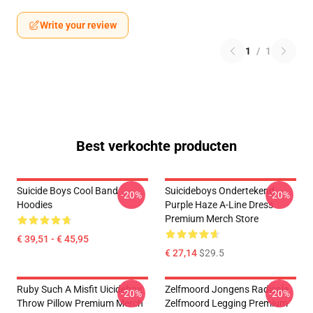
Write your review
1
/
1
Best verkochte producten
Suicide Boys Cool Band
Suicideboys Ondertekend
-20%
-20%
Hoodies
Purple Haze A-Line Dress
Premium Merch Store
€ 39,51 - € 45,95
€ 27,14
$29.5
Ruby Such A Misfit Uicideboy
Zelfmoord Jongens Radicale
-20%
-20%
Throw Pillow Premium Merch
Zelfmoord Legging Premium