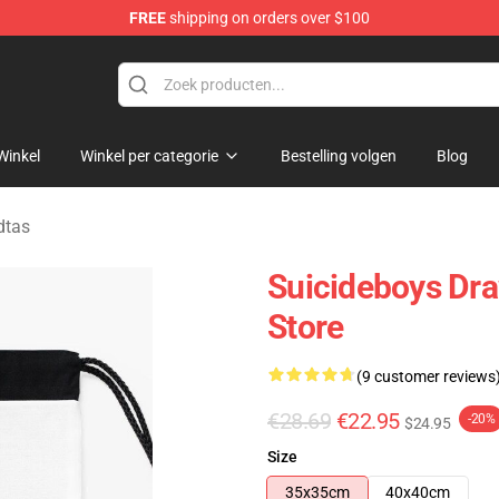
FREE
shipping on orders over $100
Store
Winkel
Winkel per categorie
Bestelling volgen
Blog
dtas
Suicideboys Dr
Store
(9 customer reviews
€28.69
€22.95
-20%
$24.95
Size
35x35cm
40x40cm