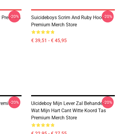
-20%
-20%
w Premium
Suicideboys Scrim And Ruby Hoodie
Premium Merch Store
€ 39,51 - € 45,95
-20%
-20%
Premium
Uicideboy Mijn Lever Zal Behandelen
Wat Mijn Hart Cant Witte Koord Tas
Premium Merch Store
€ 22,95 - € 27,55