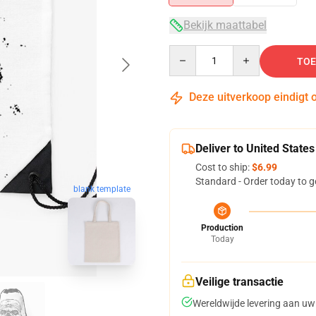
Bekijk maattabel
Quantity
TOE
Deze uitverkoop eindigt 
Deliver to United States
Cost to ship:
$6.99
Standard - Order today to g
blank template
Production
Today
Veilige transactie
Wereldwijde levering aan uw