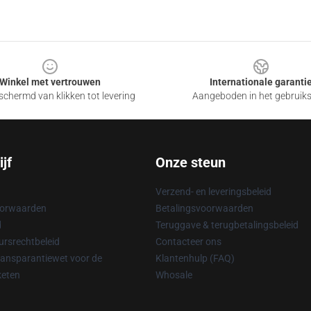
Winkel met vertrouwen
Internationale garanti
chermd van klikken tot levering
Aangeboden in het gebruik
jf
Onze steun
Verzend- en leveringsbeleid
oorwaarden
Betalingsvoorwaarden
d
Teruggave & terugbetalingsbeleid
rsrechtbeleid
Contacteer ons
ransparantiewet voor de
Klantenhulp (FAQ)
keten
Whosale