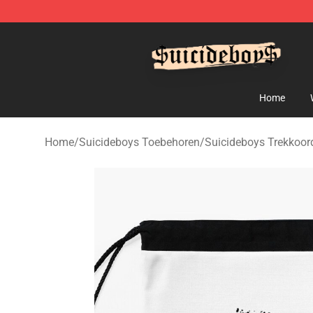
$uicideboy$ Shop - Official $uicideboy$ Merchandise 
Home
Home
/
Suicideboys Toebehoren
/
Suicideboys Trekkoor