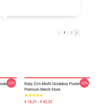
1
/
2
-20%
-20%
oodie
Ruby Zo'n Misfit Uicideboy Poster
Premium Merch Store
€ 18,21 - € 42,22