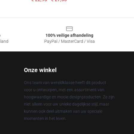
e
100% veilige afhandeling
sland
PayPal / MasterCard / Visa
Onze winkel
Ons team van wereldklasse heeft dit product
voor u ontworpen, met een assortiment van
hoogwaardige en mooie designproducten. Ze zijn
niet alleen voor uw unieke dagelijkse stijl, maar
kunnen ook deel uitmaken van uw speciale
momenten in het leven.