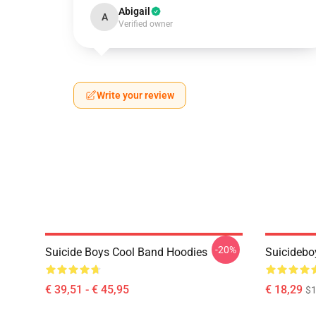
Abigail
A
Verified owner
Write your review
-20%
Suicide Boys Cool Band Hoodies
Suicidebo
€ 39,51 - € 45,95
€ 18,29
$1