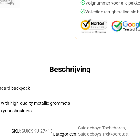
Volgnummer voor alle pakke
Volledige terugbetaling als 
Beschrijving
andard backpack
with high-quality metallic grommets
in your shoulders
Suicideboys Toebehoren
,
SKU
:
SUICSKU-27413
Categorieën
:
Suicideboys Trekkoordtas
,