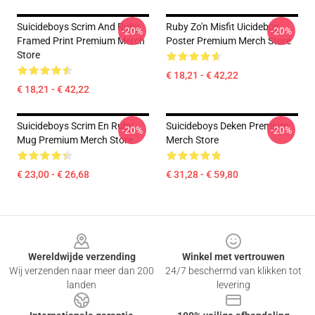
Suicideboys Scrim And Ruby
Ruby Zo'n Misfit Uicideboy
-20%
-20%
Framed Print Premium Merch
Poster Premium Merch Store
Store
€ 18,21 - € 42,22
€ 18,21 - € 42,22
Suicideboys Scrim En Ruby
Suicideboys Deken Premium
-20%
-20%
Mug Premium Merch Store
Merch Store
€ 23,00 - € 26,68
€ 31,28 - € 59,80
Footer
Wereldwijde verzending
Winkel met vertrouwen
Wij verzenden naar meer dan 200
24/7 beschermd van klikken tot
landen
levering