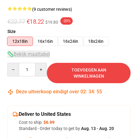
(9 customer reviews)
€22.77
€18.22
-20%
$19.80
Size
12x18in
16x16in
16x24in
18x24in
Bekijk maattabel
Quantity
TOEVOEGEN AAN
WINKELWAGEN
Deze uitverkoop eindigt over
02
:
34
:
54
Deliver to United States
Cost to ship:
$6.99
Standard - Order today to get by
Aug. 13 - Aug. 20