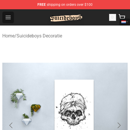
FREE
shipping on orders over $100
$uicideboy$ Shop - Official $uicideboy$ Merchandise Sto
Open menu
Home
/
Suicideboys Decoratie