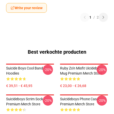
Write your review
1
/
2
Best verkochte producten
Suicide Boys Cool Band
Ruby Zo'n Misfit Uicideboy
-20%
-20%
Hoodies
Mug Premium Merch Store
€ 39,51 - € 45,95
€ 23,00 - € 26,68
Suicideboys Scrim Sock
Suicideboys Phone Case
-20%
-20%
Premium Merch Store
Premium Merch Store