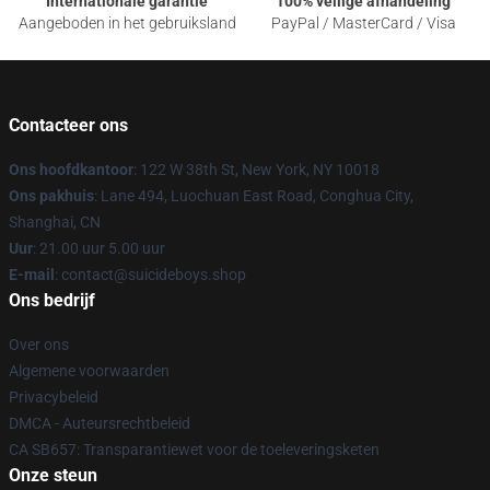
Internationale garantie
100% veilige afhandeling
Aangeboden in het gebruiksland
PayPal / MasterCard / Visa
Contacteer ons
Ons hoofdkantoor
: 122 W 38th St, New York, NY 10018
Ons pakhuis
: Lane 494, Luochuan East Road, Conghua City,
Shanghai, CN
Uur
: 21.00 uur 5.00 uur
E-mail
: contact@suicideboys.shop
Ons bedrijf
Over ons
Algemene voorwaarden
Privacybeleid
DMCA - Auteursrechtbeleid
CA SB657: Transparantiewet voor de toeleveringsketen
Onze steun