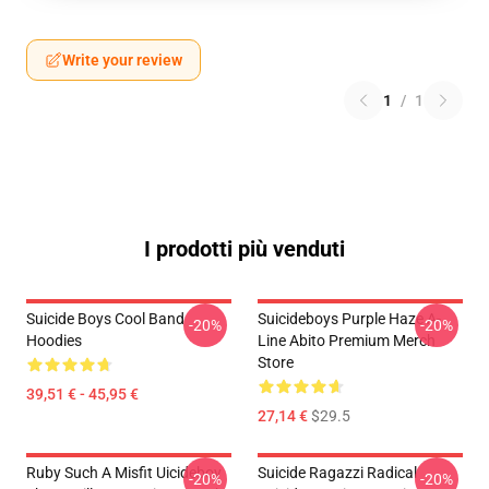
Write your review
1
/
1
I prodotti più venduti
Suicide Boys Cool Band
Suicideboys Purple Haze A-
-20%
-20%
Hoodies
Line Abito Premium Merch
Store
39,51 € - 45,95 €
27,14 €
$29.5
Ruby Such A Misfit Uicideboy
Suicide Ragazzi Radical
-20%
-20%