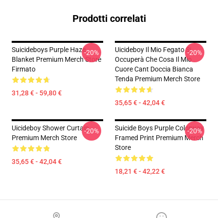
Prodotti correlati
Suicideboys Purple Haze
Uicideboy Il Mio Fegato Si
-20%
-20%
Blanket Premium Merch Store
Occuperà Che Cosa Il Mio
Firmato
Cuore Cant Doccia Bianca
Tenda Premium Merch Store
31,28 € - 59,80 €
35,65 € - 42,04 €
Uicideboy Shower Curtain
Suicide Boys Purple Colorway
-20%
-20%
Premium Merch Store
Framed Print Premium Merch
Store
35,65 € - 42,04 €
18,21 € - 42,22 €
Footer