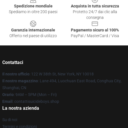
Spedizione mondiale
Acquista in tutta sicurezza
Spediamo in oltre 200 paesi
Protetto 24/7 dai clic alla
consegna
Garanzia internazionale
Pagamento sicuro al 100%
Offerto nel paese di utilizzo
PayPal / MasterCard / Visa
Contattaci
Il nostro ufficio
: 122 W 38th St, New York, NY 10018
Il nostro magazzino
: Lane 494, Luochuan East Road, Conghua City,
Shanghai, CN
Orario
: 9AM – 5PM (Mon – Fri)
Email
: contattisuicideboys.shop
La nostra azienda
Su di noi
Termini e condizioni