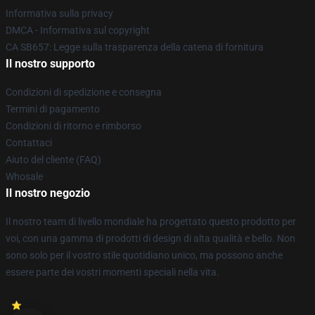
Informativa sulla privacy
DMCA - Informativa sul copyright
CA SB657: Legge sulla trasparenza della catena di fornitura
Il nostro supporto
Condizioni di spedizione e consegna
Termini di pagamento
Condizioni di ritorno e rimborso
Contattaci
Aiuto del cliente (FAQ)
Whosale
Il nostro negozio
Il nostro team di livello mondiale ha progettato questo prodotto per
voi, con una gamma di prodotti di design di alta qualità e bello. Non
sono solo per il vostro stile quotidiano unico, ma possono anche
essere parte dei vostri momenti speciali nella vita.