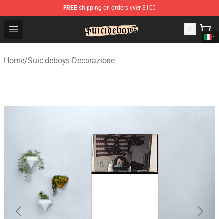
FREE
shipping on orders over $100
$uicideboy$ Shop - Official $uicideboy$ Merchandise Sto
Open menu
Home
/
Suicideboys Decorazione