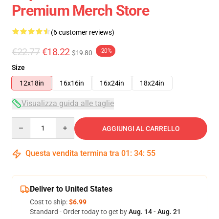
Premium Merch Store
(6 customer reviews)
€22.77
€18.22
-20%
$19.80
Size
12x18in
16x16in
16x24in
18x24in
Visualizza guida alle taglie
Quantity
AGGIUNGI AL CARRELLO
Questa vendita termina tra
01
:
34
:
54
Deliver to United States
Cost to ship:
$6.99
Standard - Order today to get by
Aug. 14 - Aug. 21