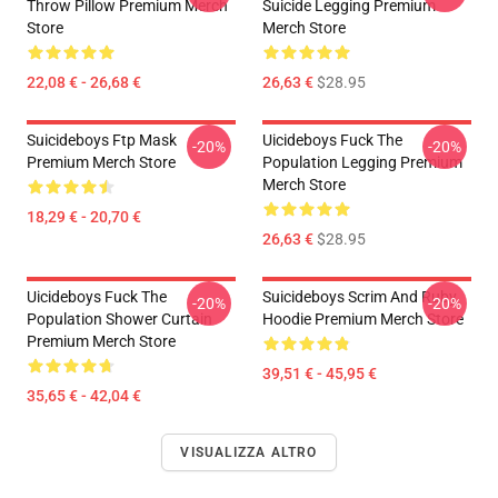
Throw Pillow Premium Merch
Suicide Legging Premium
Store
Merch Store
22,08 € - 26,68 €
26,63 €
$28.95
Suicideboys Ftp Mask
Uicideboys Fuck The
-20%
-20%
Premium Merch Store
Population Legging Premium
Merch Store
18,29 € - 20,70 €
26,63 €
$28.95
Uicideboys Fuck The
Suicideboys Scrim And Ruby
-20%
-20%
Population Shower Curtain
Hoodie Premium Merch Store
Premium Merch Store
39,51 € - 45,95 €
35,65 € - 42,04 €
VISUALIZZA ALTRO