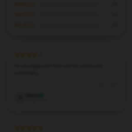
★★★☆☆
0%
★★☆☆☆
0%
★☆☆☆☆
0%
I’m very happy with them and the service was
outstanding.
Dec 5, 2024
Sienna
S
Verified owner