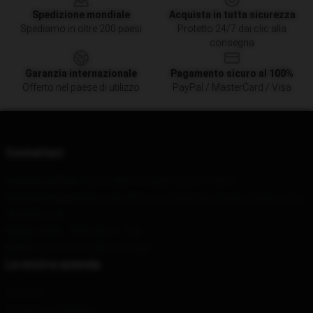
Spedizione mondiale
Acquista in tutta sicurezza
Spediamo in oltre 200 paesi
Protetto 24/7 dai clic alla
consegna
Garanzia internazionale
Pagamento sicuro al 100%
Offerto nel paese di utilizzo
PayPal / MasterCard / Visa
Contattaci
Il nostro ufficio
: 122 W 38th St, New York, NY 10018
Il nostro magazzino
: Lane 494, Luochuan East Road, Conghua City,
Shanghai, CN
Orario
: 9AM – 5PM (Mon – Fri)
Email
: contattisuicideboys.shop
La nostra azienda
Su di noi
Termini e condizioni