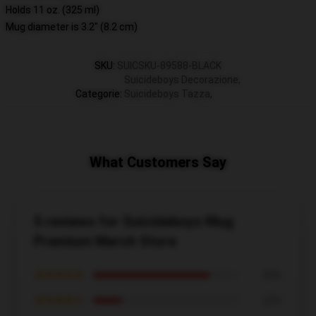
Holds 11 oz. (325 ml)
Mug diameter is 3.2" (8.2 cm)
SKU
:
SUICSKU-89588-BLACK
Suicideboys Decorazione
,
Categorie
:
Suicideboys Tazza
,
What Customers Say
5 reviews for Suicideboys Mug
Premium Merch Store
★★★★★
80%
★★★★☆
20%