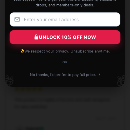
drops, and members-only deals.
High-grade item, definitely recommend, and great
support team.
UNLOCK 10% OFF NOW
Oct 8, 2024
We respect your privacy. Unsubscribe anytime.
James
J
OR
Verified owner
›
No thanks, I'd prefer to pay full price.
🎁
🎁
This product is highly effective and well-designed;
I’m very satisfied.
Aug 31, 2024
Gabriel