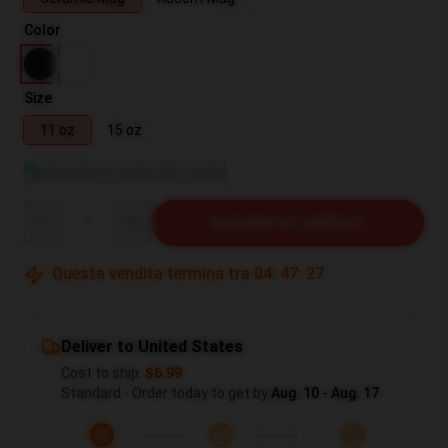
Color
Size
11 oz
15 oz
Visualizza guida alle taglie
Quantity
AGGIUNGI AL CARRELLO
Questa vendita termina tra
04
:
47
:
26
Deliver to United States
Cost to ship:
$6.99
Standard - Order today to get by
Aug. 10 - Aug. 17