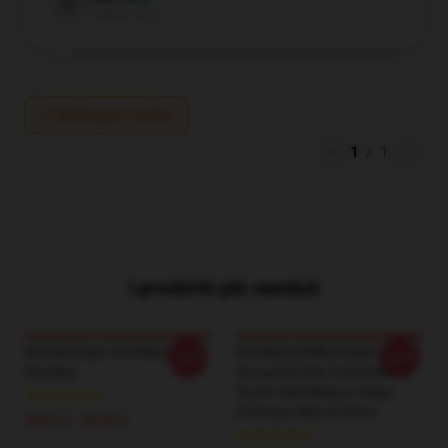
G
Verified owner
Write your review
1
/
1
I prodotti più venduti
Suicide Boys Cool Band
Uicideboy Il Mio Fegato Si
-20%
-20%
Hoodies
Occuperà Che Cosa Il Mio
Cuore Cant Bianco Felpa
Premium Merch Store
39,51 € - 45,95 €