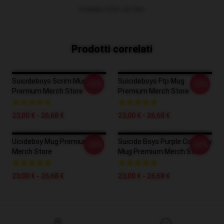
VISUALIZZA ALTRO
Prodotti correlati
Suicideboys Scrim Mug
Suicideboys Ftp Mug
-20%
-20%
Premium Merch Store
Premium Merch Store
23,00 € - 26,68 €
23,00 € - 26,68 €
Uicideboy Mug Premium
Suicide Boys Purple Colorway
-20%
-20%
Merch Store
Mug Premium Merch Store
23,00 € - 26,68 €
23,00 € - 26,68 €
Footer