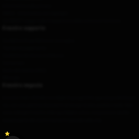
Informativa sulla privacy
DMCA - Informativa sul copyright
CA SB657: Legge sulla trasparenza della catena di fornitura
Il nostro supporto
Condizioni di spedizione e consegna
Termini di pagamento
Condizioni di ritorno e rimborso
Contattaci
Aiuto del cliente (FAQ)
Whosale
Il nostro negozio
Il nostro team di livello mondiale ha progettato questo prodotto per
voi, con una gamma di prodotti di design di alta qualità e bello. Non
sono solo per il vostro stile quotidiano unico, ma possono anche
essere parte dei vostri momenti speciali nella vita.