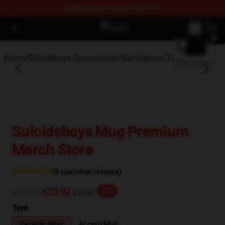
FREE
shipping on orders over $100
blank template
Open menu
$uicideboy$ Shop - Official $uici
Home
/
Suicideboys Decorazione
/
Suicideboys Tazza
Suicideboys Mug Premium
Merch Store
(5 customer reviews)
€29.90
€23.92
-20%
$26.00
Type
Ceramic Mug
Accent Mug