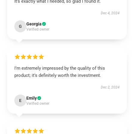
It’s exactly what I needed, so glad I found it.
Dec 4, 2024
Georgia
G
Verified owner
I’m extremely impressed by the quality of this
product; it's definitely worth the investment.
Dec 2, 2024
Emily
E
Verified owner