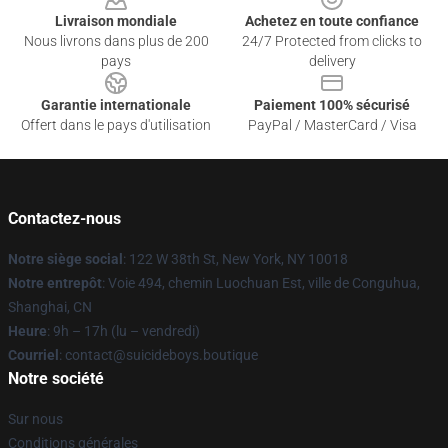
Livraison mondiale
Achetez en toute confiance
Nous livrons dans plus de 200
24/7 Protected from clicks to
pays
delivery
Garantie internationale
Paiement 100% sécurisé
Offert dans le pays d'utilisation
PayPal / MasterCard / Visa
Contactez-nous
Notre siège social
: 122 W 38th St, New York, NY 10018
Notre entrepôt
: Voie 494, chemin Luochuan Est, ville de Conguhua,
Shanghai, CN
Heure
: 9h – 17h (lu – vendredi)
Courriel
: contact@suicideboys.boutique
Notre société
Sur nous
Conditions générales