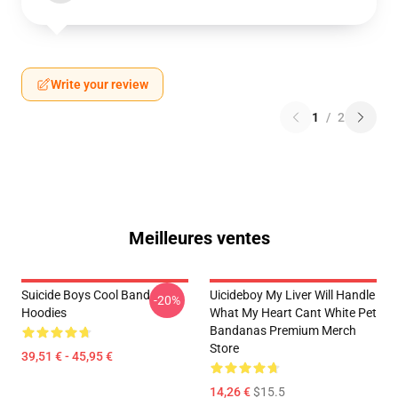
Write your review
1
/
2
Meilleures ventes
Suicide Boys Cool Band
Uicideboy My Liver Will Handle
-20%
Hoodies
What My Heart Cant White Pet
Bandanas Premium Merch
Store
39,51 € - 45,95 €
14,26 €
$15.5