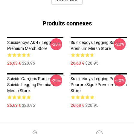
Produits connexes
Suicideboys Ak 47 Legging
Suicideboys Legging Scrim
-20%
-20%
Premium Mersh Store
Premium Mersh Store
26,63 €
$28.95
26,63 €
$28.95
Suicide Garçons Radical
Suicideboys Legging Pourpre
-20%
-20%
Suicide Legging Premium
Pourpre Signé Premium Mersh
Mersh Store
Store
26,63 €
$28.95
26,63 €
$28.95
Footer