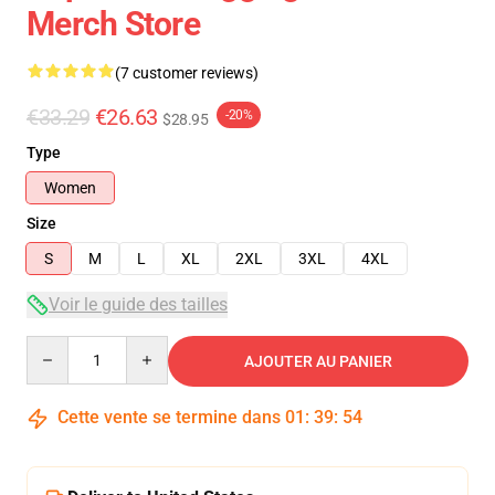
Merch Store
(7 customer reviews)
€33.29
€26.63
-20%
$28.95
Type
Women
Size
S
M
L
XL
2XL
3XL
4XL
Voir le guide des tailles
Quantity
AJOUTER AU PANIER
Cette vente se termine dans
01
:
39
:
53