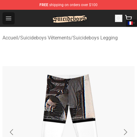
FREE
shipping on orders over $100
$uicideboy$ Shop - Official $uicideboy$ Merchandise Sto
Open menu
Accueil
/
Suicideboys Vêtements
/
Suicideboys Legging