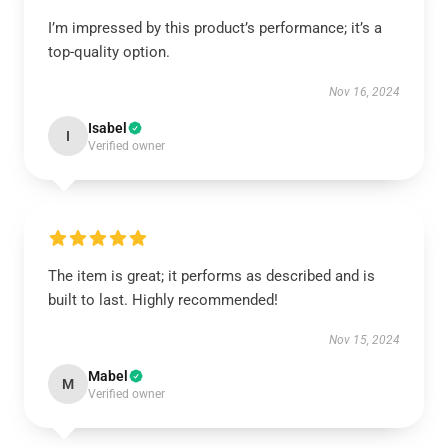
I’m impressed by this product’s performance; it’s a
top-quality option.
Nov 16, 2024
Isabel
I
Verified owner
The item is great; it performs as described and is
built to last. Highly recommended!
Nov 15, 2024
Mabel
M
Verified owner