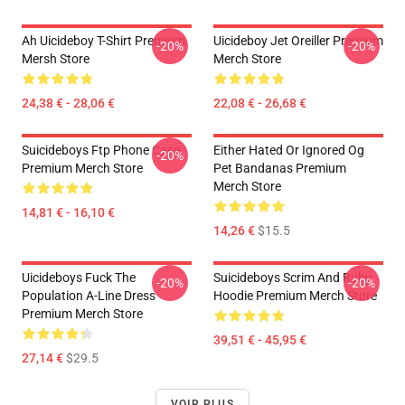
Ah Uicideboy T-Shirt Premium
Uicideboy Jet Oreiller Premium
-20%
-20%
Mersh Store
Merch Store
24,38 € - 28,06 €
22,08 € - 26,68 €
Suicideboys Ftp Phone Case
Either Hated Or Ignored Og
-20%
Premium Merch Store
Pet Bandanas Premium
Merch Store
14,81 € - 16,10 €
14,26 €
$15.5
Uicideboys Fuck The
Suicideboys Scrim And Ruby
-20%
-20%
Population A-Line Dress
Hoodie Premium Merch Store
Premium Merch Store
39,51 € - 45,95 €
27,14 €
$29.5
VOIR PLUS