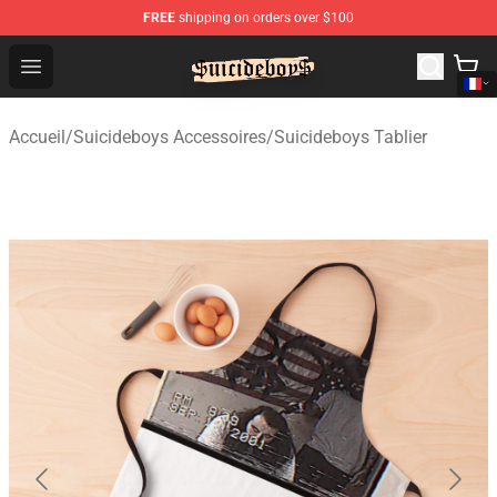
FREE
shipping on orders over $100
$uicideboy$ Shop - Official $uicideboy$ Merchandise Sto
Open menu
Accueil
/
Suicideboys Accessoires
/
Suicideboys Tablier