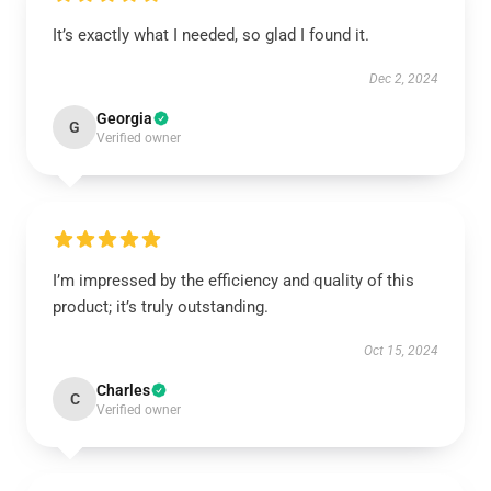
It’s exactly what I needed, so glad I found it.
Dec 2, 2024
Georgia
G
Verified owner
I’m impressed by the efficiency and quality of this
product; it’s truly outstanding.
Oct 15, 2024
Charles
C
Verified owner