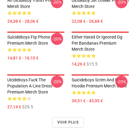
Ah Uicideboy T-Shirt Premium
Uicideboy Jet Oreiller Premium
-20%
-20%
Mersh Store
Merch Store
24,38 € - 28,06 €
22,08 € - 26,68 €
Suicideboys Ftp Phone Case
Either Hated Or Ignored Og
-20%
Premium Merch Store
Pet Bandanas Premium
Merch Store
14,81 € - 16,10 €
14,26 €
$15.5
Uicideboys Fuck The
Suicideboys Scrim And Ruby
-20%
-20%
Population A-Line Dress
Hoodie Premium Merch Store
Premium Merch Store
39,51 € - 45,95 €
27,14 €
$29.5
VOIR PLUS