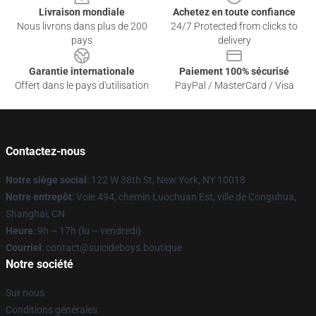
Livraison mondiale
Achetez en toute confiance
Nous livrons dans plus de 200
24/7 Protected from clicks to
pays
delivery
Garantie internationale
Paiement 100% sécurisé
Offert dans le pays d'utilisation
PayPal / MasterCard / Visa
Contactez-nous
Notre siège social
: 122 W 38th St, New York, NY 10018
Notre entrepôt
: Voie 494, chemin Luochuan Est, ville de Conguhua,
Shanghai, CN
Heure
: 9h – 17h (lu – vendredi)
Courriel
: contact@suicideboys.boutique
Notre société
Sur nous
Conditions générales