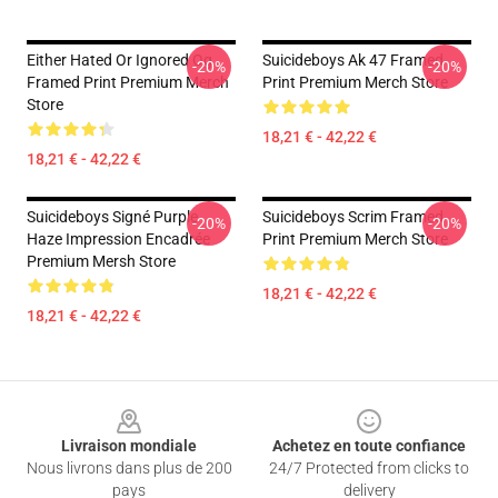
Either Hated Or Ignored Og
Suicideboys Ak 47 Framed
-20%
-20%
Framed Print Premium Merch
Print Premium Merch Store
Store
18,21 € - 42,22 €
18,21 € - 42,22 €
Suicideboys Signé Purple
Suicideboys Scrim Framed
-20%
-20%
Haze Impression Encadrée
Print Premium Merch Store
Premium Mersh Store
18,21 € - 42,22 €
18,21 € - 42,22 €
Footer
Livraison mondiale
Achetez en toute confiance
Nous livrons dans plus de 200
24/7 Protected from clicks to
pays
delivery