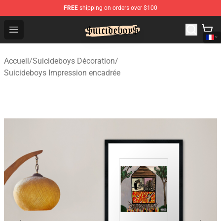
FREE
shipping on orders over $100
$uicideboy$ Shop - Official $uicideboy$ Merchandise Sto
Open menu
Accueil
/
Suicideboys Décoration
/
Suicideboys Impression encadrée