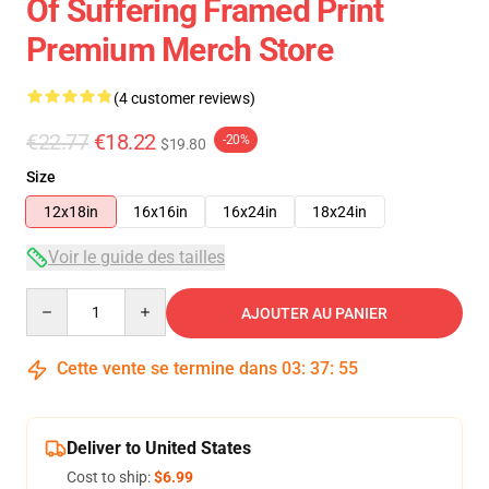
Of Suffering Framed Print
Premium Merch Store
(4 customer reviews)
€22.77
€18.22
-20%
$19.80
Size
12x18in
16x16in
16x24in
18x24in
Voir le guide des tailles
Quantity
AJOUTER AU PANIER
Cette vente se termine dans
03
:
37
:
54
Deliver to United States
Cost to ship:
$6.99