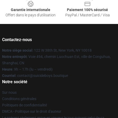
Garantie internationale
Paiement 100% sécurisé
Offert dans le pays d'utilisation
PayPal / MasterCard / Visa
Contactez-nous
Notre siège social
: 122 W 38th St, New York, NY 10018
Notre entrepôt
: Voie 494, chemin Luochuan Est, ville de Conguhua,
Shanghai, CN
Heure
: 9h – 17h (lu – vendredi)
Courriel
: contact@suicideboys.boutique
Notre société
Sur nous
Conditions générales
Politiques de confidentialité
DMCA - Politique sur le droit d'auteur
Le présent règlement entre en vigueur le jour suivant celui de sa