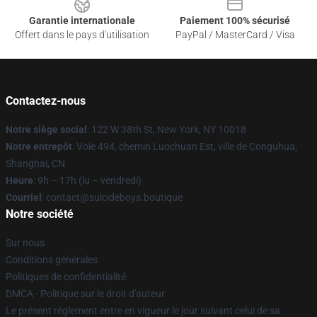
Garantie internationale
Paiement 100% sécurisé
Offert dans le pays d'utilisation
PayPal / MasterCard / Visa
Contactez-nous
Notre siège social
: 122 W 38th St, New York, NY 10018
Notre entrepôt
: Voie 494, chemin Luochuan Est, ville de Conguhua,
Shanghai, CN
Heure
: 9h – 17h (lu – vendredi)
Courriel
: contact@suicideboys.boutique
Notre société
Sur nous
Conditions générales
Politiques de confidentialité
DMCA - Politique sur le droit d'auteur
Le présent règlement entre en vigueur le jour suivant celui de sa