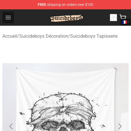
FREE
shipping on orders over $100
$uicideboy$ Shop - Official $uicideboy$ Merchandise Sto
Open menu
Accueil
/
Suicideboys Décoration
/
Suicideboys Tapisserie