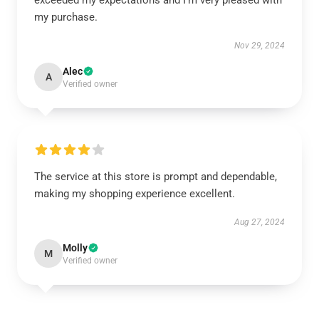
exceeded my expectations and I’m very pleased with
my purchase.
Nov 29, 2024
Alec
A
Verified owner
The service at this store is prompt and dependable,
making my shopping experience excellent.
Aug 27, 2024
Molly
M
Verified owner