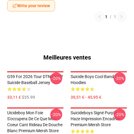
Write your review
1
/
1
Meilleures ventes
G59 For 2026 Tour DTNK3007
Suicide Boys Cool Band
-20%
-20%
Suicide Baseball Jersey
Hoodies
33,11 €
$35.99
39,51 € - 45,95 €
Uicideboy Mon Foie
Suicideboys Signé Purple
-20%
-20%
S'occupera De Ce Que Mon
Haze Impression Encadrée
Coeur Cant Rideau De Douche
Premium Mersh Store
Blanc Premium Mersh Store