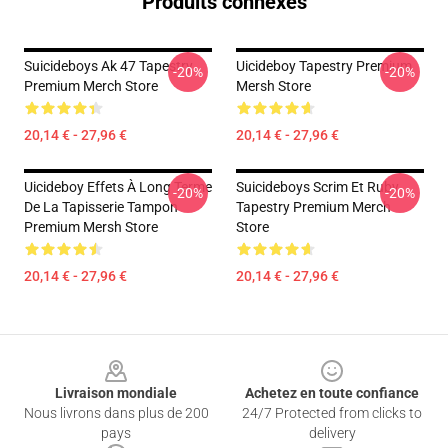
Produits connexes
Suicideboys Ak 47 Tapestry
Uicideboy Tapestry Premium
-20%
-20%
Premium Merch Store
Mersh Store
20,14 € - 27,96 €
20,14 € - 27,96 €
Uicideboy Effets À Long Terme
Suicideboys Scrim Et Ruby
-20%
-20%
De La Tapisserie Tampon
Tapestry Premium Merch
Premium Mersh Store
Store
20,14 € - 27,96 €
20,14 € - 27,96 €
Footer
Livraison mondiale
Achetez en toute confiance
Nous livrons dans plus de 200
24/7 Protected from clicks to
pays
delivery