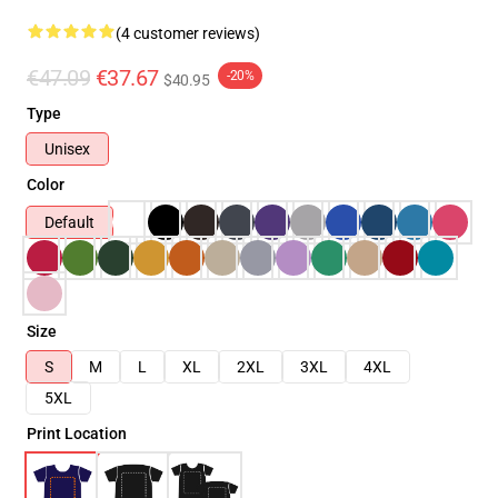
(4 customer reviews)
€47.09
€37.67
-20%
$40.95
Type
Unisex
Color
Default
Size
S
M
L
XL
2XL
3XL
4XL
5XL
Print Location