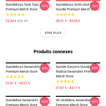
Suicideboys Tank Tops
Suicideboys Scrim And Ruby
-20%
-20%
Premium Merch Store
Hoodie Premium Merch Store
22,49 €
$24.45
39,51 € - 45,95 €
VOIR PLUS
Produits connexes
Suicideboys Sweatshirt Scrim
Suicide Garçons Suicide
-20%
-20%
Premium Mersh Store
Radical Sweatshirt Premium
Mersh Store
37,67 € - 44,11 €
37,67 € - 44,11 €
Suicideboy Sweatshirt
Ah Uicideboy Sweatshirt
-20%
-20%
Premium Merch Store
Premium Merch Store