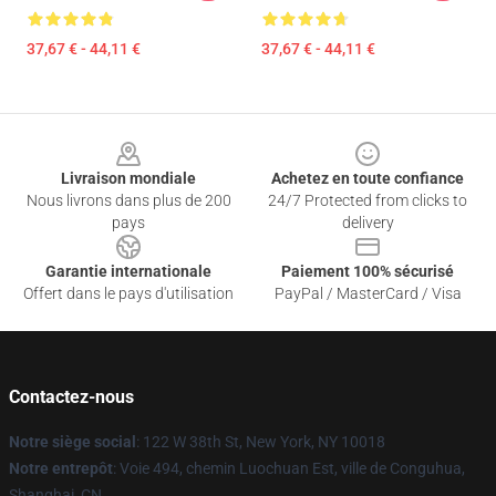
37,67 € - 44,11 €
37,67 € - 44,11 €
Footer
Livraison mondiale
Achetez en toute confiance
Nous livrons dans plus de 200
24/7 Protected from clicks to
pays
delivery
Garantie internationale
Paiement 100% sécurisé
Offert dans le pays d'utilisation
PayPal / MasterCard / Visa
Contactez-nous
Notre siège social
: 122 W 38th St, New York, NY 10018
Notre entrepôt
: Voie 494, chemin Luochuan Est, ville de Conguhua,
Shanghai, CN