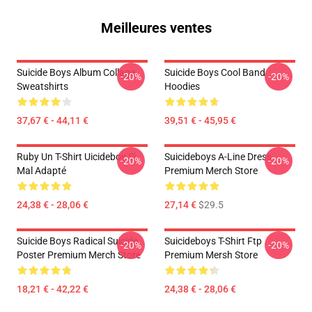
Meilleures ventes
Suicide Boys Album Collage
Suicide Boys Cool Band
-20%
-20%
Sweatshirts
Hoodies
37,67 € - 44,11 €
39,51 € - 45,95 €
Ruby Un T-Shirt Uicideboy Si
Suicideboys A-Line Dress
-20%
-20%
Mal Adapté
Premium Merch Store
24,38 € - 28,06 €
27,14 €
$29.5
Suicide Boys Radical Suicide
Suicideboys T-Shirt Ftp
-20%
-20%
Poster Premium Merch Store
Premium Mersh Store
18,21 € - 42,22 €
24,38 € - 28,06 €