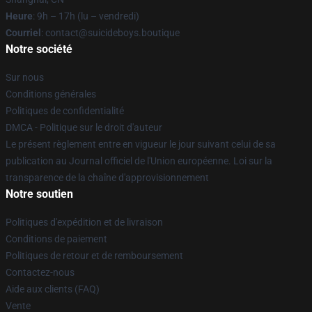
Heure
: 9h – 17h (lu – vendredi)
Courriel
: contact@suicideboys.boutique
Notre société
Sur nous
Conditions générales
Politiques de confidentialité
DMCA - Politique sur le droit d'auteur
Le présent règlement entre en vigueur le jour suivant celui de sa
publication au Journal officiel de l'Union européenne. Loi sur la
transparence de la chaîne d'approvisionnement
Notre soutien
Politiques d'expédition et de livraison
Conditions de paiement
Politiques de retour et de remboursement
Contactez-nous
Aide aux clients (FAQ)
Vente