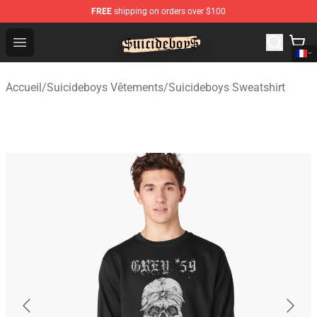
FREE
shipping on orders over $100
$uicideboy$ Shop - Official $uicideboy$ Merchandise Sto
Open menu
Accueil
/
Suicideboys Vêtements
/
Suicideboys Sweatshirt