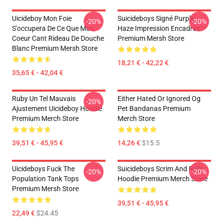
Uicideboy Mon Foie
Suicideboys Signé Purple
-20%
-20%
S'occupera De Ce Que Mon
Haze Impression Encadrée
Coeur Cant Rideau De Douche
Premium Mersh Store
Blanc Premium Mersh Store
18,21 € - 42,22 €
35,65 € - 42,04 €
Ruby Un Tel Mauvais
Either Hated Or Ignored Og
-20%
Ajustement Uicideboy Hoodie
Pet Bandanas Premium
Premium Merch Store
Merch Store
39,51 € - 45,95 €
14,26 €
$15.5
Uicideboys Fuck The
Suicideboys Scrim And Ruby
-20%
-20%
Population Tank Tops
Hoodie Premium Merch Store
Premium Mersh Store
39,51 € - 45,95 €
22,49 €
$24.45