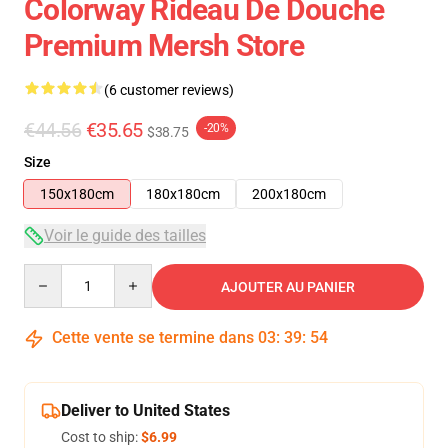
Colorway Rideau De Douche
Premium Mersh Store
(6 customer reviews)
€44.56
€35.65
-20%
$38.75
Size
150x180cm
180x180cm
200x180cm
Voir le guide des tailles
Quantity
AJOUTER AU PANIER
Cette vente se termine dans
03
:
39
:
54
Deliver to United States
Cost to ship:
$6.99