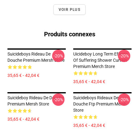
VOIR PLUS
Produits connexes
Suicideboys Rideau De
Uicideboy Long Term Effects
-20%
-20%
Douche Premium Mersh Store
Of Suffering Shower Curtain
Premium Merch Store
35,65 € - 42,04 €
35,65 € - 42,04 €
Suicideboy Rideau De Douche
Suicideboys Rideaux De
-20%
-20%
Premium Mersh Store
Douche Ftp Premium Mersh
Store
35,65 € - 42,04 €
35,65 € - 42,04 €