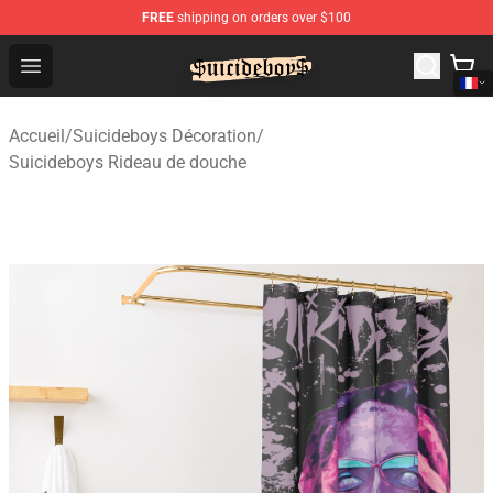
FREE
shipping on orders over $100
$uicideboy$ Shop - Official $uicideboy$ Merchandise Sto
Open menu
Accueil
/
Suicideboys Décoration
/
Suicideboys Rideau de douche