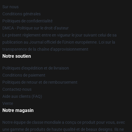
Sur nous
Conditions générales
Politiques de confidentialité
DMCA - Politique sur le droit d'auteur
Le présent règlement entre en vigueur le jour suivant celui de sa
publication au Journal officiel de l'Union européenne. Loi sur la
transparence de la chaîne d'approvisionnement
Notre soutien
Politiques d'expédition et de livraison
Conditions de paiement
Politiques de retour et de remboursement
Contactez-nous
Aide aux clients (FAQ)
Vente
Notre magasin
Notre équipe de classe mondiale a conçu ce produit pour vous, avec
une gamme de produits de haute qualité et de beaux designs. Ils ne