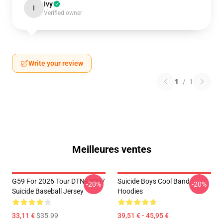
Ivy
I
Verified owner
Write your review
1
/
1
Meilleures ventes
G59 For 2026 Tour DTNK3007
Suicide Boys Cool Band
-20%
-20%
Suicide Baseball Jersey
Hoodies
33,11 €
$35.99
39,51 € - 45,95 €