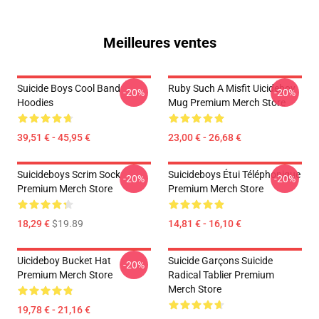
Meilleures ventes
Suicide Boys Cool Band
Ruby Such A Misfit Uicideboy
-20%
-20%
Hoodies
Mug Premium Merch Store
39,51 € - 45,95 €
23,00 € - 26,68 €
Suicideboys Scrim Sock
Suicideboys Étui Téléphonique
-20%
-20%
Premium Merch Store
Premium Merch Store
18,29 €
$19.89
14,81 € - 16,10 €
Uicideboy Bucket Hat
Suicide Garçons Suicide
-20%
Premium Merch Store
Radical Tablier Premium
Merch Store
19,78 € - 21,16 €