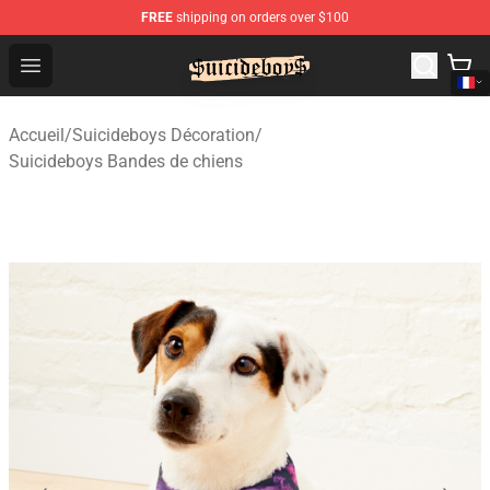
FREE
shipping on orders over $100
$uicideboy$ Shop - Official $uicideboy$ Merchandise Sto
Open menu
Accueil
/
Suicideboys Décoration
/
Suicideboys Bandes de chiens