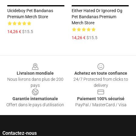
Uicideboy Pet Bandanas
Either Hated Or Ignored Og
Premium Merch Store
Pet Bandanas Premium
Merch Store
14,26 €
$15.5
14,26 €
$15.5
Footer
Livraison mondiale
Achetez en toute confiance
Nous livrons dans plus de 200
24/7 Protected from clicks to
pays
delivery
Garantie internationale
Paiement 100% sécurisé
Offert dans le pays d'utilisation
PayPal / MasterCard / Visa
Contactez-nous