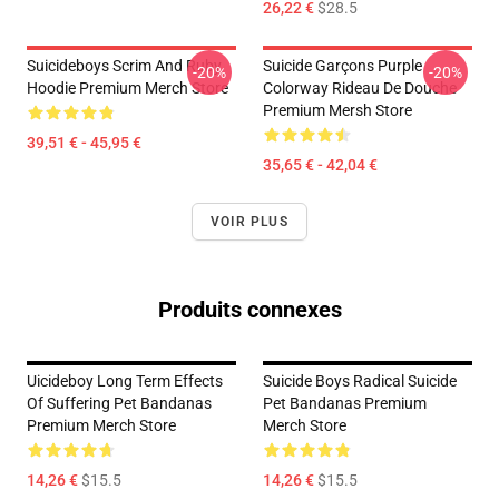
26,22 €
$28.5
Suicideboys Scrim And Ruby
Suicide Garçons Purple
-20%
-20%
Hoodie Premium Merch Store
Colorway Rideau De Douche
Premium Mersh Store
39,51 € - 45,95 €
35,65 € - 42,04 €
VOIR PLUS
Produits connexes
Uicideboy Long Term Effects
Suicide Boys Radical Suicide
Of Suffering Pet Bandanas
Pet Bandanas Premium
Premium Merch Store
Merch Store
14,26 €
$15.5
14,26 €
$15.5