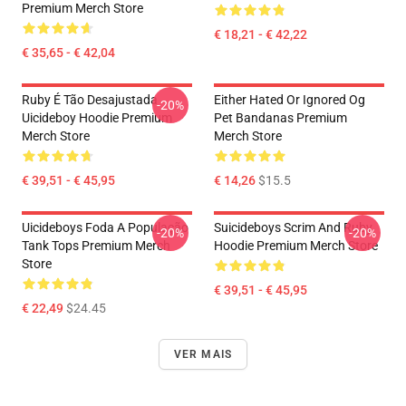
Premium Merch Store
€ 18,21 - € 42,22
€ 35,65 - € 42,04
Ruby É Tão Desajustada
Either Hated Or Ignored Og
-20%
Uicideboy Hoodie Premium
Pet Bandanas Premium
Merch Store
Merch Store
€ 39,51 - € 45,95
€ 14,26
$15.5
Uicideboys Foda A População
Suicideboys Scrim And Ruby
-20%
-20%
Tank Tops Premium Merch
Hoodie Premium Merch Store
Store
€ 39,51 - € 45,95
€ 22,49
$24.45
VER MAIS