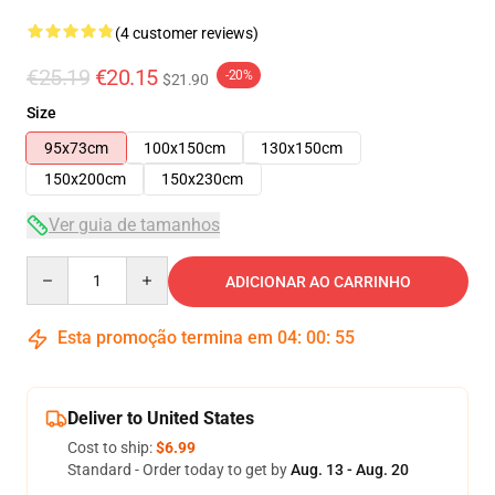
(4 customer reviews)
€25.19
€20.15
-20%
$21.90
Size
95x73cm
100x150cm
130x150cm
150x200cm
150x230cm
Ver guia de tamanhos
Quantity
ADICIONAR AO CARRINHO
Esta promoção termina em
04
:
00
:
54
Deliver to United States
Cost to ship:
$6.99
Standard - Order today to get by
Aug. 13 - Aug. 20