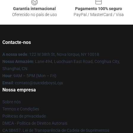
Garantia internacional
Pagamento 100% seguro
Oferecido no país de uso
PayPal / MasterCard / Visa
Contacte-nos
A nossa sede
: 122 W 38th St, Nova Iorque, NY 10018
Nosso Armazém
: Lane 494, Luochuan East Road, Conghua City,
Shanghai, CN
Hour
: 9AM – 5PM (Mon – Fri)
Email
: contato@suicideboysLoja
Nossa empresa
Sobre nós
Termos e Condições
Políticas de privacidade
DMCA - Política de Direitos Autorais
CA SB657: Lei de Transparência de Cadeia de Suprimentos