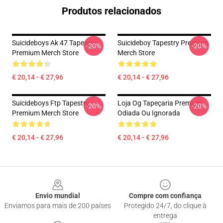
Produtos relacionados
Suicideboys Ak 47 Tapestry
Suicideboy Tapestry Premium
-20%
-20%
Premium Merch Store
Merch Store
€ 20,14 - € 27,96
€ 20,14 - € 27,96
Suicideboys Ftp Tapestry
Loja Og Tapeçaria Premium
-20%
-20%
Premium Merch Store
Odiada Ou Ignorada
€ 20,14 - € 27,96
€ 20,14 - € 27,96
Footer
Envio mundial
Compre com confiança
Enviamos para mais de 200 países
Protegido 24/7, do clique à
entrega