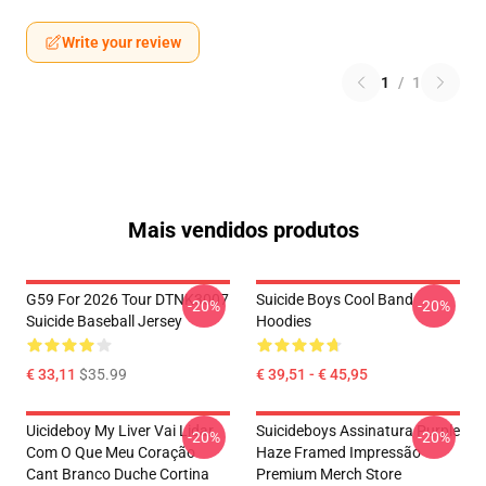
Write your review
1
/
1
Mais vendidos produtos
G59 For 2026 Tour DTNK3007
Suicide Boys Cool Band
-20%
-20%
Suicide Baseball Jersey
Hoodies
€ 33,11
$35.99
€ 39,51 - € 45,95
Uicideboy My Liver Vai Lidar
Suicideboys Assinatura Purple
-20%
-20%
Com O Que Meu Coração
Haze Framed Impressão
Cant Branco Duche Cortina
Premium Merch Store