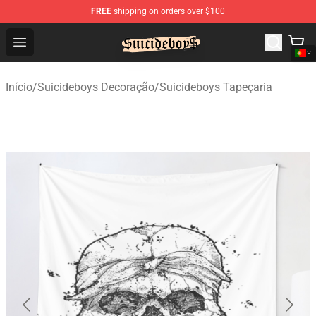
FREE
shipping on orders over $100
$uicideboy$ Shop - Official $uicideboy$ Merchandise Sto
Open menu
Início
/
Suicideboys Decoração
/
Suicideboys Tapeçaria