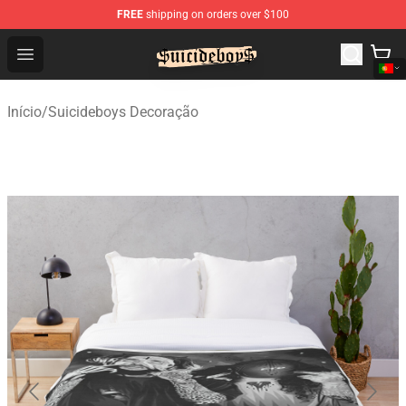
FREE
shipping on orders over $100
$uicideboy$ Shop - Official $uicideboy$ Merchandise Sto
Open menu
Início
/
Suicideboys Decoração