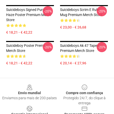
Suicideboys Signed Purple
Suicideboys Scrim E Ruby
-20%
-20%
Haze Poster Premium Merch
Mug Premium Merch Store
Store
€ 23,00 - € 26,68
€ 18,21 - € 42,22
Suicideboy Poster Premium
Suicideboys Ak 47 Tapestry
-20%
-20%
Merch Store
Premium Merch Store
€ 18,21 - € 42,22
€ 20,14 - € 27,96
Footer
Envio mundial
Compre com confiança
Enviamos para mais de 200 países
Protegido 24/7, do clique à
entrega