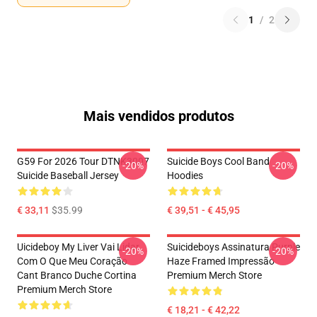
1
/
2
Mais vendidos produtos
G59 For 2026 Tour DTNK3007
Suicide Boys Cool Band
-20%
-20%
Suicide Baseball Jersey
Hoodies
€ 33,11
$35.99
€ 39,51 - € 45,95
Uicideboy My Liver Vai Lidar
Suicideboys Assinatura Purple
-20%
-20%
Com O Que Meu Coração
Haze Framed Impressão
Cant Branco Duche Cortina
Premium Merch Store
Premium Merch Store
€ 18,21 - € 42,22