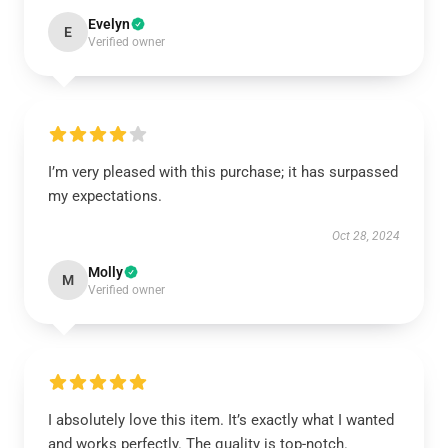
Evelyn
E
Verified owner
I’m very pleased with this purchase; it has surpassed
my expectations.
Oct 28, 2024
Molly
M
Verified owner
I absolutely love this item. It’s exactly what I wanted
and works perfectly. The quality is top-notch.