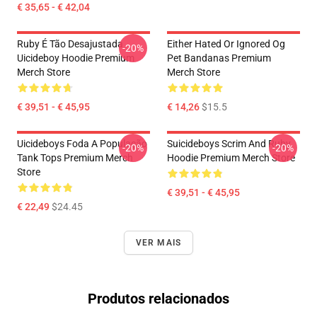
€ 35,65 - € 42,04
Ruby É Tão Desajustada
Either Hated Or Ignored Og
-20%
Uicideboy Hoodie Premium
Pet Bandanas Premium
Merch Store
Merch Store
€ 39,51 - € 45,95
€ 14,26
$15.5
Uicideboys Foda A População
Suicideboys Scrim And Ruby
-20%
-20%
Tank Tops Premium Merch
Hoodie Premium Merch Store
Store
€ 39,51 - € 45,95
€ 22,49
$24.45
VER MAIS
Produtos relacionados