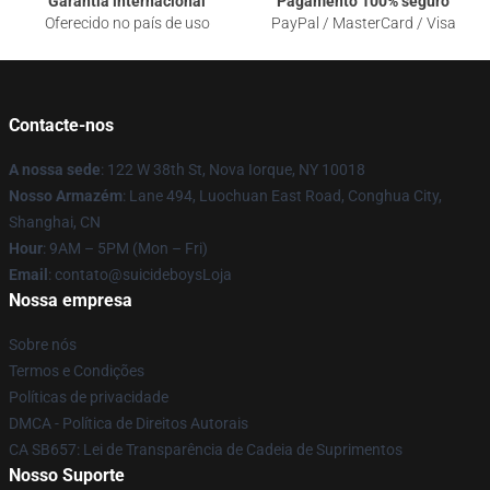
Garantia internacional
Pagamento 100% seguro
Oferecido no país de uso
PayPal / MasterCard / Visa
Contacte-nos
A nossa sede
: 122 W 38th St, Nova Iorque, NY 10018
Nosso Armazém
: Lane 494, Luochuan East Road, Conghua City,
Shanghai, CN
Hour
: 9AM – 5PM (Mon – Fri)
Email
: contato@suicideboysLoja
Nossa empresa
Sobre nós
Termos e Condições
Políticas de privacidade
DMCA - Política de Direitos Autorais
CA SB657: Lei de Transparência de Cadeia de Suprimentos
Nosso Suporte