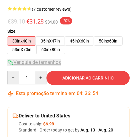
(7 customer reviews)
€39.10
€31.28
-20%
$34.00
Size
30inx40in
35inX47in
45inX60in
50inx60in
53inX70in
60inx80in
Ver guia de tamanhos
Quantity
ADICIONAR AO CARRINHO
Esta promoção termina em
04
:
36
:
54
Deliver to United States
Cost to ship:
$6.99
Standard - Order today to get by
Aug. 13 - Aug. 20