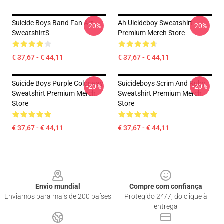
Suicide Boys Band Fan Art
Ah Uicideboy Sweatshirt
-20%
-20%
SweatshirtS
Premium Merch Store
€ 37,67 - € 44,11
€ 37,67 - € 44,11
Suicide Boys Purple Colorway
Suicideboys Scrim And Ruby
-20%
-20%
Sweatshirt Premium Merch
Sweatshirt Premium Merch
Store
Store
€ 37,67 - € 44,11
€ 37,67 - € 44,11
Footer
Envio mundial
Compre com confiança
Enviamos para mais de 200 países
Protegido 24/7, do clique à
entrega