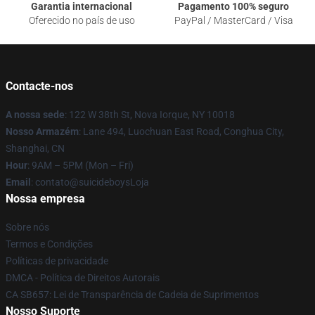
Garantia internacional
Pagamento 100% seguro
Oferecido no país de uso
PayPal / MasterCard / Visa
Contacte-nos
A nossa sede
: 122 W 38th St, Nova Iorque, NY 10018
Nosso Armazém
: Lane 494, Luochuan East Road, Conghua City,
Shanghai, CN
Hour
: 9AM – 5PM (Mon – Fri)
Email
: contato@suicideboysLoja
Nossa empresa
Sobre nós
Termos e Condições
Políticas de privacidade
DMCA - Política de Direitos Autorais
CA SB657: Lei de Transparência de Cadeia de Suprimentos
Nosso Suporte