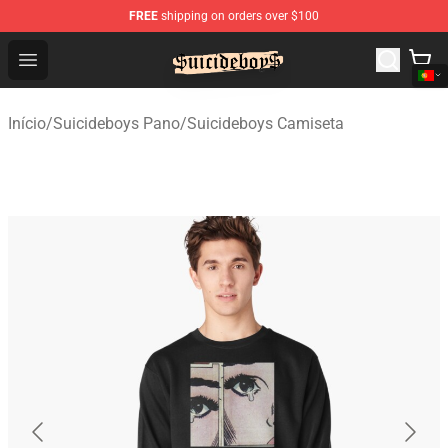
FREE
shipping on orders over $100
$uicideboy$ Shop - Official $uicideboy$ Merchandise Sto
Open menu
Início
/
Suicideboys Pano
/
Suicideboys Camiseta