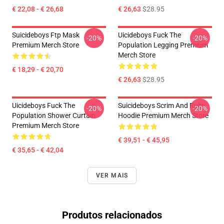
€ 22,08 - € 26,68
€ 26,63
$28.95
Suicideboys Ftp Mask
Uicideboys Fuck The
-20%
-20%
Premium Merch Store
Population Legging Premium
Merch Store
€ 18,29 - € 20,70
€ 26,63
$28.95
Uicideboys Fuck The
Suicideboys Scrim And Ruby
-20%
-20%
Population Shower Curtain
Hoodie Premium Merch Store
Premium Merch Store
€ 39,51 - € 45,95
€ 35,65 - € 42,04
VER MAIS
Produtos relacionados