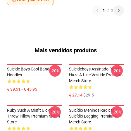
1
/
2
Mais vendidos produtos
Suicide Boys Cool Band
Suicideboys Assinado Purple
-20%
-20%
Hoodies
Haze A-Line Vestido Premium
Merch Store
€ 39,51 - € 45,95
€ 27,14
$29.5
Ruby Such A Misfit Uicideboy
Suicídio Meninos Radical
-20%
-20%
Throw Pillow Premium Merch
Suicídio Legging Premium
Store
Merch Store