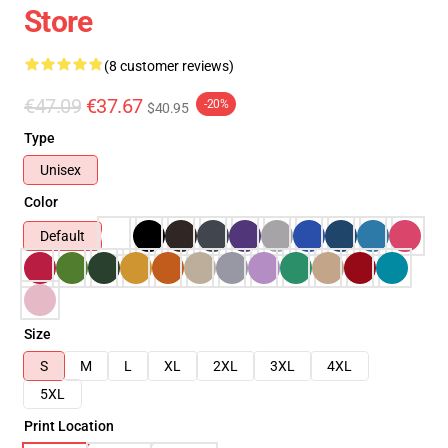
Store
(8 customer reviews)
€47.09
€37.67
-20%
$40.95
Type
Unisex
Color
Default
Size
S
M
L
XL
2XL
3XL
4XL
5XL
Print Location