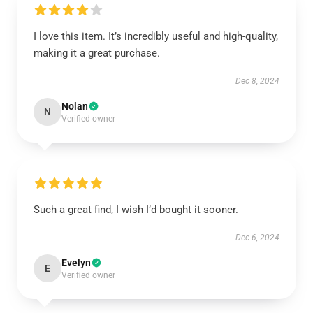
I love this item. It’s incredibly useful and high-quality,
making it a great purchase.
Dec 8, 2024
Nolan
N
Verified owner
Such a great find, I wish I’d bought it sooner.
Dec 6, 2024
Evelyn
E
Verified owner