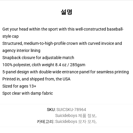
설명
Get your head within the sport with this well-constructed baseball-
style cap
Structured, medium-to-high-profile crown with curved invoice and
agency interior lining
Snapback closure for adjustable match
100% polyester, cloth weight 8.4 oz / 285gsm
5-panel design with double-wide entrance panel for seamless printing
Printed in, and shipped from, the USA
Sized for ages 13+
Spot clear with damp fabric
SKU
:
SUICSKU-78964
Suicideboys 제품 정보
,
카테고리
:
Suicideboys 모자 모자
,