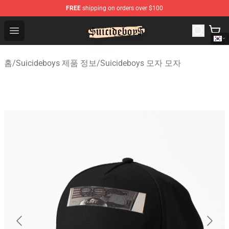
FREE
shipping on orders over $100
$uicideboy$ Shop - Official $uicideboy$ Merchandise Sto
Open menu
홈
/
Suicideboys 제품 정보
/
Suicideboys 모자 모자