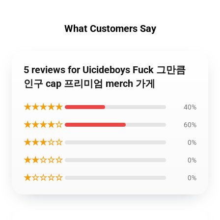
What Customers Say
5 reviews for Uicideboys Fuck 그만큼
인구 cap 프리미엄 merch 가게
★★★★★
40%
★★★★☆
60%
★★★☆☆
0%
★★☆☆☆
0%
★☆☆☆☆
0%