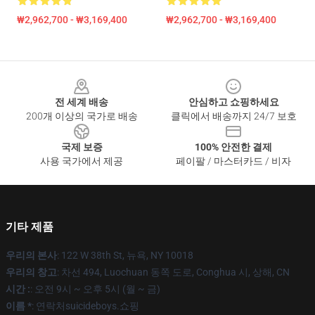
₩2,962,700 - ₩3,169,400
₩2,962,700 - ₩3,169,400
Footer
전 세계 배송
안심하고 쇼핑하세요
200개 이상의 국가로 배송
클릭에서 배송까지 24/7 보호
국제 보증
100% 안전한 결제
사용 국가에서 제공
페이팔 / 마스터카드 / 비자
기타 제품
우리의 본사
: 122 W 38th St, 뉴욕, NY 10018
우리의 창고
: 차선 494, Luochuan 동쪽 도로, Conghua 시, 상해, CN
시간 :
: 오전 9시 ~ 오후 5시 (월 ~ 금)
이름 *
: 연락처suicideboys.쇼핑