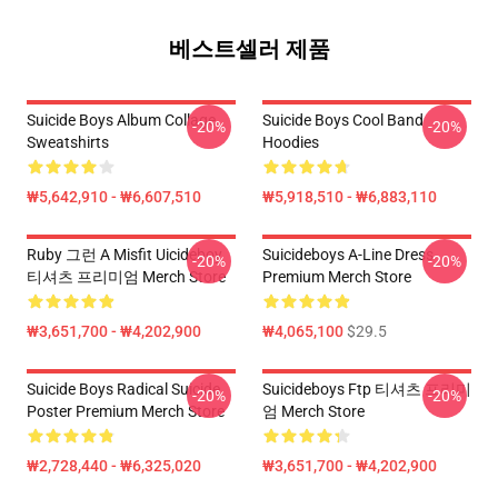
베스트셀러 제품
Suicide Boys Album Collage
Suicide Boys Cool Band
-20%
-20%
Sweatshirts
Hoodies
₩5,642,910 - ₩6,607,510
₩5,918,510 - ₩6,883,110
Ruby 그런 A Misfit Uicideboy
Suicideboys A-Line Dress
-20%
-20%
티셔츠 프리미엄 Merch Store
Premium Merch Store
₩3,651,700 - ₩4,202,900
₩4,065,100
$29.5
Suicide Boys Radical Suicide
Suicideboys Ftp 티셔츠 프리미
-20%
-20%
Poster Premium Merch Store
엄 Merch Store
₩2,728,440 - ₩6,325,020
₩3,651,700 - ₩4,202,900