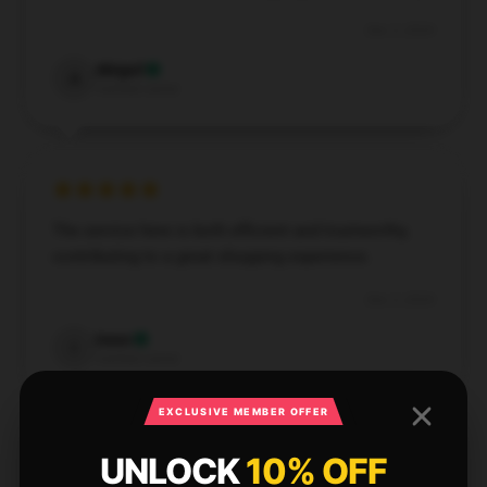
Dec 3, 2024
Abigail
A
Verified owner
The service here is both efficient and trustworthy,
contributing to a great shopping experience.
Dec 3, 2024
Isaac
I
Verified owner
EXCLUSIVE MEMBER OFFER
UNLOCK
10% OFF