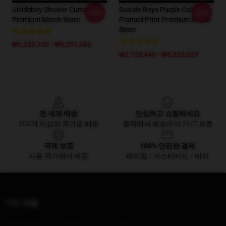
Uicideboy Shower Curtain
Suicide Boys Purple Colorway
-20%
-20%
Premium Merch Store
Framed Print Premium Merch
Store
₩5,339,750 - ₩6,297,460
₩2,728,440 - ₩6,325,020
Footer
전 세계 배송
안심하고 쇼핑하세요
200개 이상의 국가로 배송
클릭에서 배송까지 24/7 보호
국제 보증
100% 안전한 결제
사용 국가에서 제공
페이팔 / 마스터카드 / 비자
기타 제품
우리의 본사
: 122 W 38th St, 뉴욕, NY 10018