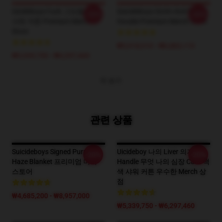
Uicideboys Fuck 그만큼 인구
Suicideboys Scrim And Ruby
-20%
-20%
샤워 커튼 Premium Merch
Hoodie Premium Merch Store
Store
₩5,918,510 - ₩6,883,110
₩5,339,750 - ₩6,297,460
더 보기
관련 상품
Suicideboys Signed Purple
Uicideboy 나의 Liver 의지
-20%
-20%
Haze Blanket 프리미엄 머치
Handle 무엇 나의 심장 Cant 백
스토어
색 샤워 커튼 우수한 Merch 상
점
₩4,685,200 - ₩8,957,000
₩5,339,750 - ₩6,297,460