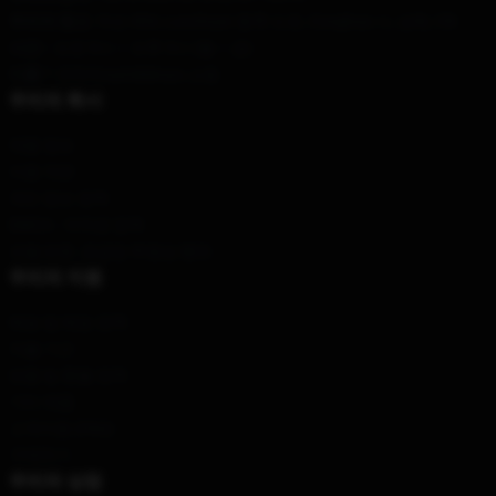
우리의 창고
: 차선 494, Luochuan 동쪽 도로, Conghua 시, 상해, CN
시간 :
: 오전 9시 ~ 오후 5시 (월 ~ 금)
이름 *
: 연락처suicideboys.쇼핑
우리의 회사
제품 정보
이용 약관
개인 정보 정책
DMCA - 저작권 정책
모델 번호: 공급망 투명성 행위
우리의 지원
배송 및 배송 정책
지불 기간
반품 및 환불 정책
기타 제품
고객지원 (FAQ)
구매하기
우리의 상점