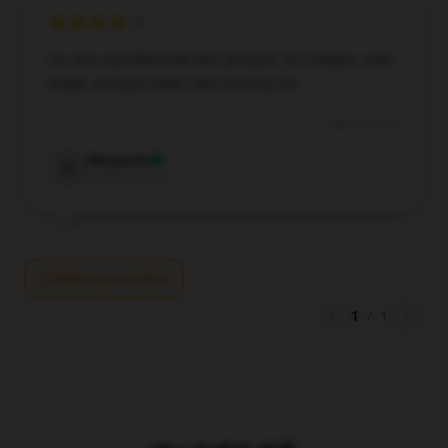
I’m very satisfied with this product. It’s reliable, well-
made, and just what I was looking for.
Sep 11, 2024
Benjamin
B
Verified owner
Write your review
1
/
1