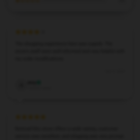
★☆☆☆☆
0%
The shopping experience here was superb. The
store's staff were well-informed and very helpful with
my order modifications.
Dec 6, 2024
Amy
A
Verified owner
Noticed this store offers a wide variety, customer
service was excellent, and shipping was very prompt.