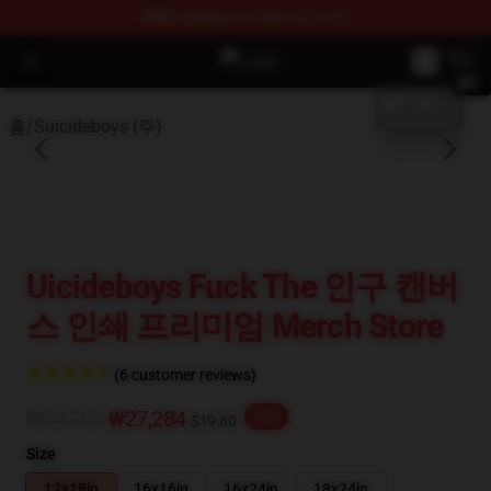
FREE
shipping on orders over $100
blank template
Open menu
$uicideboy$ Shop - Official $uici
홈
/
Suicideboys (주)
Uicideboys Fuck The 인구 캔버
스 인쇄 프리미엄 Merch Store
(6 customer reviews)
₩34,106
₩27,284
-20%
$19.80
Size
12x18in
16x16in
16x24in
18x24in