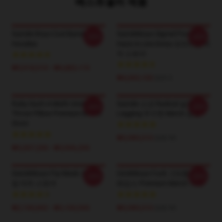
베스트셀러 제품
Suicide Boys Cool Band
Suicideboys Signed Purple
-20%
-20%
Hoodies
Haze A-Line Dress 프리미엄 머
치 스토어
₩5,918,510 - ₩6,883,110
₩4,065,100
$29.5
Ruby Such A Misfit Uicideboy
Suicide 소년 Radical 살충
-20%
-20%
Throw Pillow Premium Merch
Legging 우수한 Merch 상점
Store
₩3,989,310
$28.95
₩3,307,200 - ₩3,996,200
Suicideboys Ftp Mask 프리미
Uicideboys Fuck 그만큼 인구
-20%
-20%
엄 머치 스토어
레깅스 Premium Merch 가게
₩2,740,842 - ₩3,100,500
₩3,989,310
$28.95