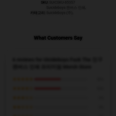
SKU
:
SUICSKU-85357
Suicideboys 캔버스 인쇄
,
카테고리
:
Suicideboys (주)
,
What Customers Say
6 reviews for Uicideboys Fuck The 인구
캔버스 인쇄 프리미엄 Merch Store
★★★★★
50%
★★★★☆
50%
★★★☆☆
0%
★★☆☆☆
0%