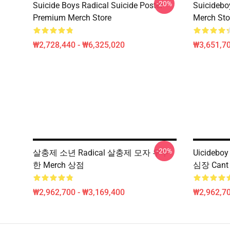
-20%
Suicide Boys Radical Suicide Poster
Suicide
Premium Merch Store
Merch Sto
₩2,728,440 - ₩6,325,020
₩3,651,70
-20%
살충제 소년 Radical 살충제 모자 우수
Uicideb
한 Merch 상점
심장 Can
₩2,962,700 - ₩3,169,400
₩2,962,70