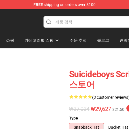
FREE
shipping on orders over $100
Store
쇼핑
카테고리별 쇼핑
주문 추적
블로그
연락
Suicideboys 
스토어
(3 customer reviews
₩37,034
₩29,627
$21.50
Type
Snapback Hat
Bucket Hat