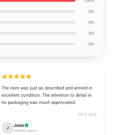
100%
0%
0%
0%
0%
The item was just as described and arrived in
excellent condition. The attention to detail in
its packaging was much appreciated.
Oct 5, 2024
Josie
J
Verified owner