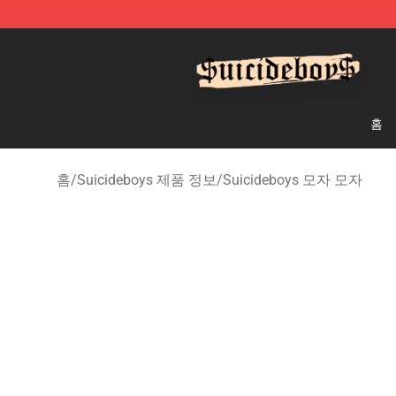
$uicideboy$ Shop - Official $uicideboy$ Merchandise 
홈
홈
/
Suicideboys 제품 정보
/
Suicideboys 모자 모자