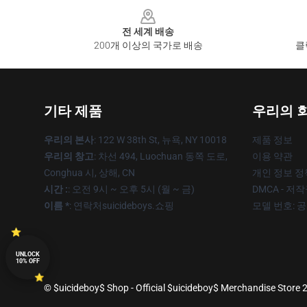
Footer
전 세계 배송
200개 이상의 국가로 배송
클
기타 제품
우리의 
우리의 본사
: 122 W 38th St, 뉴욕, NY 10018
제품 정보
우리의 창고
: 차선 494, Luochuan 동쪽 도로,
이용 약관
Conghua 시, 상해, CN
개인 정보 정
시간 :
: 오전 9시 ~ 오후 5시 (월 ~ 금)
DMCA - 저
이름 *
: 연락처suicideboys.쇼핑
모델 번호: 
UNLOCK
10% OFF
© $uicideboy$ Shop - Official $uicideboy$ Merchandise Store 2