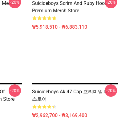
-20%
-20%
 Merch
Suicideboys Scrim And Ruby Hoodie
Premium Merch Store
₩5,918,510 - ₩6,883,110
-20%
-20%
 Of
Suicideboys Ak 47 Cap 프리미엄 머치
h Store
스토어
₩2,962,700 - ₩3,169,400