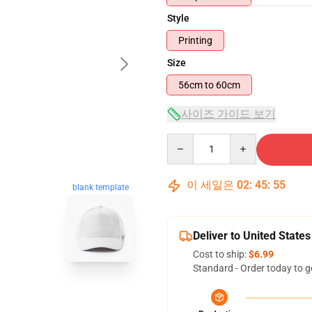
Style
Printing
Size
56cm to 60cm
사이즈 가이드 보기
Quantity
이 세일은
02
:
45
:
54
blank template
Deliver to United States
Cost to ship:
$6.99
Standard - Order today to g