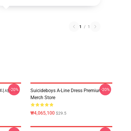
1
/
1
-20%
-20%
oy 티셔츠 프
Suicideboys A-Line Dress Premium
Merch Store
₩4,065,100
$29.5