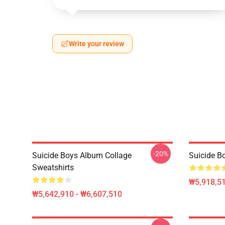
Write your review
-20%
Suicide Boys Album Collage
Suicide B
Sweatshirts
₩5,918,51
₩5,642,910 - ₩6,607,510