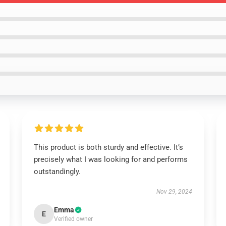
This product is both sturdy and effective. It’s
precisely what I was looking for and performs
outstandingly.
Nov 29, 2024
Emma
E
Verified owner