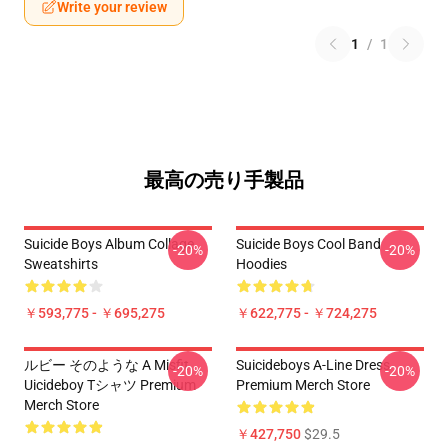
Write your review
1
/
1
最高の売り手製品
Suicide Boys Album Collage
Suicide Boys Cool Band
-20%
-20%
Sweatshirts
Hoodies
￥593,775 - ￥695,275
￥622,775 - ￥724,275
ルビー そのような A Misfit
Suicideboys A-Line Dress
-20%
-20%
Uicideboy Tシャツ Premium
Premium Merch Store
Merch Store
￥427,750
$29.5