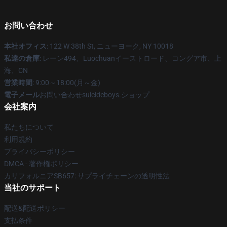
お問い合わせ
本社オフィス
: 122 W 38th St, ニューヨーク, NY 10018
私達の倉庫
: レーン494、Luochuanイーストロード、コングア市、上
海、CN
営業時間
: 9:00～18:00(月～金)
電子メール
お問い合わせsuicideboys.ショップ
会社案内
私たちについて
利用規約
プライバシーポリシー
DMCA - 著作権ポリシー
カリフォルニアSB657: サプライチェーンの透明性法
当社のサポート
配送&配送ポリシー
支払条件