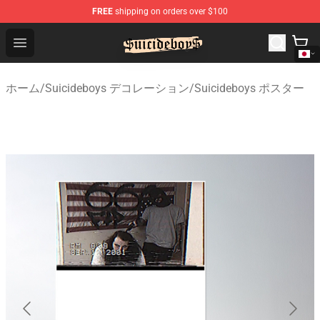
FREE
shipping on orders over $100
$uicideboy$ Shop - Official $uicideboy$ Merchandise Sto
Open menu
ホーム
/
Suicideboys デコレーション
/
Suicideboys ポスター