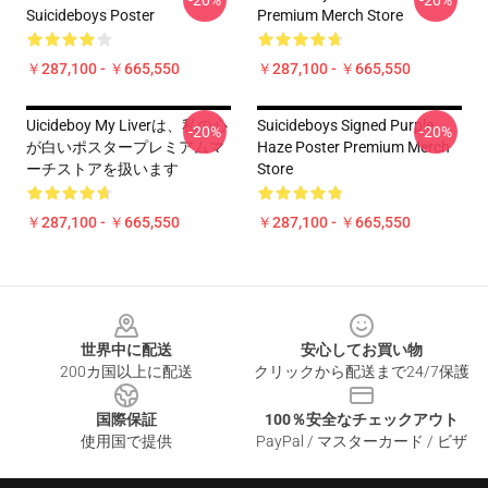
-20%
-20%
Suicideboys Poster
Premium Merch Store
￥287,100 - ￥665,550
￥287,100 - ￥665,550
Uicideboy My Liverは、私の心
Suicideboys Signed Purple
-20%
-20%
が白いポスタープレミアムマ
Haze Poster Premium Merch
ーチストアを扱います
Store
￥287,100 - ￥665,550
￥287,100 - ￥665,550
Footer
世界中に配送
安心してお買い物
200カ国以上に配送
クリックから配送まで24/7保護
国際保証
100％安全なチェックアウト
使用国で提供
PayPal / マスターカード / ビザ