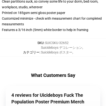
Clean partitions suck, so convey some life to your dorm, bed room,
workplace, studio, wherever
Printed on 185gsm semi gloss poster paper
Customized minimize - check with measurement chart for completed
measurements
Features a 3/16 inch (5mm) white border to help in framing
SKU
:
SUICSKU-32652
Suicideboys デコレーション
,
カテゴリー
:
Suicideboys ポスター
,
What Customers Say
4 reviews for Uicideboys Fuck The
Population Poster Premium Merch