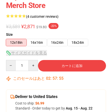
Merch Store
(4 customer reviews)
¥3,589
¥2,871
-20%
$19.80
Size
12x18in
16x16in
16x24in
18x24in
サイズガイドを見る
Quantity
カートに追加
このセールはあと
02
:
57
:
54
Deliver to United States
Cost to ship:
$6.99
Standard - Order today to get by
Aug. 15 - Aug. 22