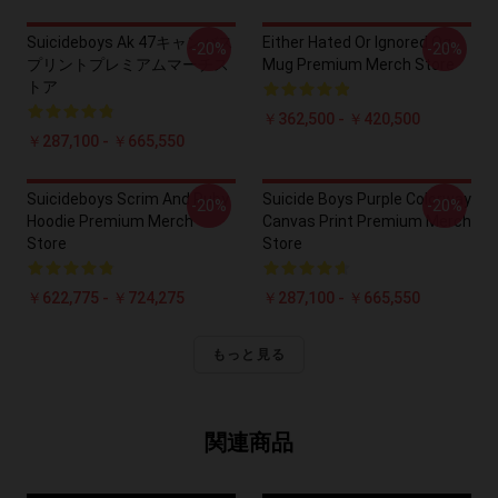
Suicideboys Ak 47キャンバス
Either Hated Or Ignored Og
-20%
-20%
プリントプレミアムマーチス
Mug Premium Merch Store
トア
￥362,500 - ￥420,500
￥287,100 - ￥665,550
Suicideboys Scrim And Ruby
Suicide Boys Purple Colorway
-20%
-20%
Hoodie Premium Merch
Canvas Print Premium Merch
Store
Store
￥622,775 - ￥724,275
￥287,100 - ￥665,550
もっと見る
関連商品