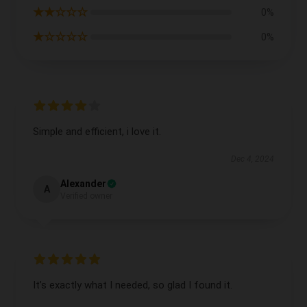
★★☆☆☆
0%
★☆☆☆☆
0%
Simple and efficient, i love it.
Dec 4, 2024
Alexander
A
Verified owner
It’s exactly what I needed, so glad I found it.