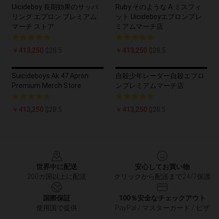
Uicideboy 長期効果のサッパ
Ruby そのような A ミスフィ
リング エプロン プレミアム
ット Uicideboyエプロンプレ
マーチ ストア
ミアムマーチ店
￥413,250
$28.5
￥413,250
$28.5
Suicideboys Ak 47 Apron
自殺少年レーダー自殺エプロ
Premium Merch Store
ンプレミアムマーチ店
￥413,250
$28.5
￥413,250
$28.5
Footer
世界中に配送
安心してお買い物
200カ国以上に配送
クリックから配送まで24/7保護
国際保証
100％安全なチェックアウト
使用国で提供
PayPal / マスターカード / ビザ