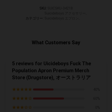
SKU
:
SUICSKU-34218
Suicideboys アクセサリー
,
カテゴリー
:
Suicideboys エプロン
,
What Customers Say
5 reviews for Uicideboys Fuck The
Population Apron Premium Merch
Store (Drugstore), オーストラリア
★★★★★
40%
★★★★☆
60%
★★★☆☆
0%