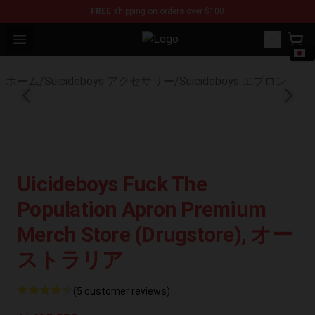
FREE
shipping on orders over $100
Open menu
$uicideboy$ Shop - Official $uici
ホーム
/
Suicideboys アクセサリー
/
Suicideboys エプロン
Uicideboys Fuck The
Population Apron Premium
Merch Store (Drugstore), オー
ストラリア
(5 customer reviews)