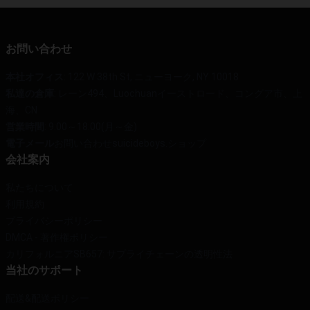
お問い合わせ
本社オフィス
: 122 W 38th St, ニューヨーク, NY 10018
私達の倉庫
: レーン494、Luochuanイーストロード、コングア市、上
海、CN
営業時間
: 9:00～18:00(月～金)
電子メール
お問い合わせsuicideboys.ショップ
会社案内
私たちについて
利用規約
プライバシーポリシー
DMCA - 著作権ポリシー
カリフォルニアSB657: サプライチェーンの透明性法
当社のサポート
配送&配送ポリシー