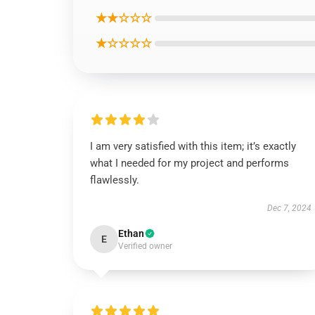
★★☆☆☆
★☆☆☆☆
I am very satisfied with this item; it’s exactly
what I needed for my project and performs
flawlessly.
Dec 7, 2024
Ethan
E
Verified owner