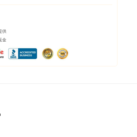
提供
返金
h