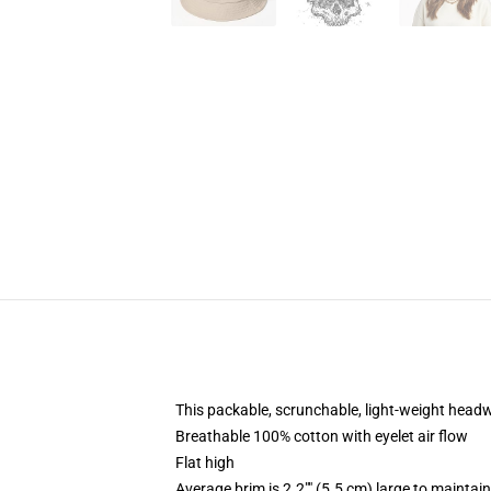
This packable, scrunchable, light-weight headwe
Breathable 100% cotton with eyelet air flow
Flat high
Average brim is 2.2"" (5.5 cm) large to maintain