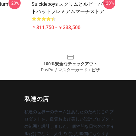
-20%
-20%
mium
Suicideboys スクリムとルビーバケッ
トハットプレミアムマーチストア
￥311,750 - ￥333,500
100％安全なチェックアウト
PayPal / マスターカード / ビザ
私達の店
私達の世界一のチームはあなたのためにこのプ
ロダクトを、良質および美しい設計プロダクト
の範囲と設計しました。 個性的な日常のスタイ
ルだけでなく、人生の特別な瞬間にもなりま