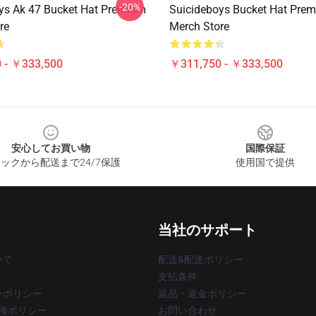
-20%
ys Ak 47 Bucket Hat Premium
Suicideboys Bucket Hat Pre
re
Merch Store
 - ￥333,500
￥311,750 - ￥333,500
安心してお買い物
国際保証
ックから配送まで24/7保護
使用国で提供
当社のサポート
いて
配送&配送ポリシー
支払条件
ーポリシー
返品・返金ポリシー
著作権ポリシー
お問い合わせ