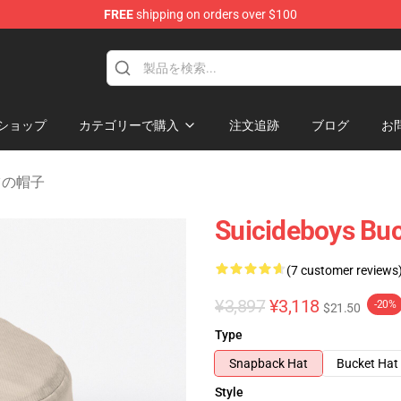
FREE
shipping on orders over $100
Store
ショップ
カテゴリーで購入
注文追跡
ブログ
お
ケツの帽子
Suicideboys Bu
(7 customer reviews
¥3,897
¥3,118
-20%
$21.50
Type
Snapback Hat
Bucket Hat
Style