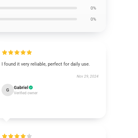
0%
0%
I found it very reliable, perfect for daily use.
Nov 29, 2024
Gabriel
G
Verified owner