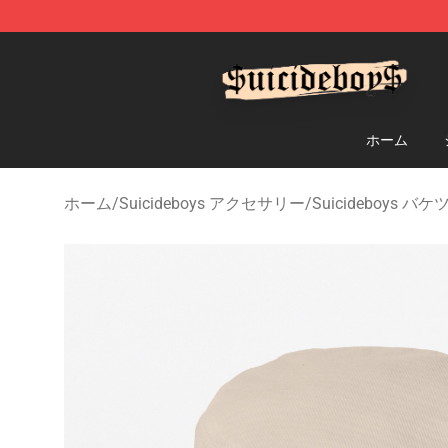
$uicideboy$ Shop - Official $uicideboy$ Merchandise 
ホーム
ホーム
/
Suicideboys アクセサリー
/
Suicideboys バ