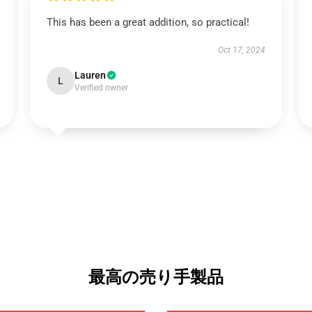
This has been a great addition, so practical!
Oct 17, 2024
Lauren
L
Verified owner
最高の売り手製品