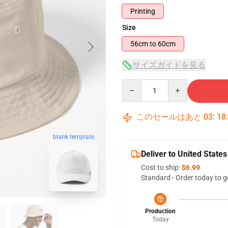
Printing
Size
56cm to 60cm
サイズガイドを見る
Quantity
このセールはあと
03
:
18
blank template
Deliver to United States
Cost to ship:
$6.99
Standard - Order today to g
Production
Today