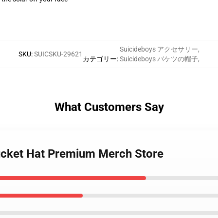
Suicideboys アクセサリー
,
SKU
:
SUICSKU-29621
カテゴリー
:
Suicideboys バケツの帽子
,
What Customers Say
Bucket Hat Premium Merch Store