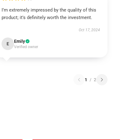
I’m extremely impressed by the quality of this
product; it's definitely worth the investment.
Oct 17, 2024
Emily
E
Verified owner
1
/
2