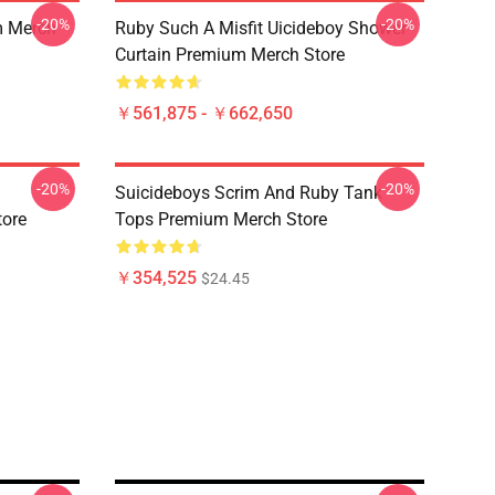
-20%
-20%
m Merch
Ruby Such A Misfit Uicideboy Shower
Curtain Premium Merch Store
￥561,875 - ￥662,650
-20%
-20%
Suicideboys Scrim And Ruby Tank
tore
Tops Premium Merch Store
￥354,525
$24.45