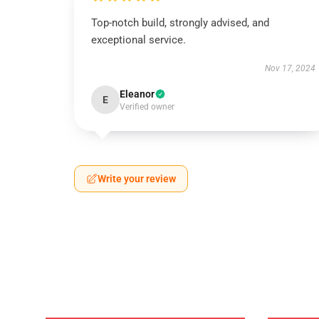
Top-notch build, strongly advised, and
exceptional service.
Nov 17, 2024
Eleanor
E
Verified owner
Write your review