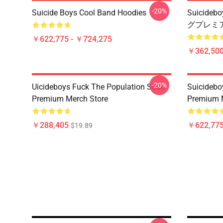
-20%
Suicide Boys Cool Band Hoodies
Suicid
グプレミ
￥622,775 - ￥724,275
￥362,500
-20%
Uicideboys Fuck The Population Sock
Suicidebo
Premium Merch Store
Premium 
￥288,405
￥622,775
$19.89