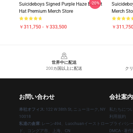
-20%
Suicideboys Signed Purple Haze Bucket
Suicidebo
Hat Premium Merch Store
Merch Sto
￥311,750 - ￥333,500
￥311,750
Footer
世界中に配送
200カ国以上に配送
クリ
お問い合わせ
会社案内
本社オフィス
: 122 W 38th St, ニューヨーク, NY
私たちにつ
10018
利用規約
私達の倉庫
: レーン494、Luochuanイーストロー
プライバシ
ド、コングア市、上海、CN
DMCA - 