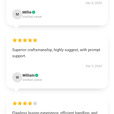
Dec 8, 2024
Millie
M
Verified owner
Superior craftsmanship, highly suggest, with prompt
support.
Dec 5, 2024
William
W
Verified owner
Flawless buying experience, efficient handling, and