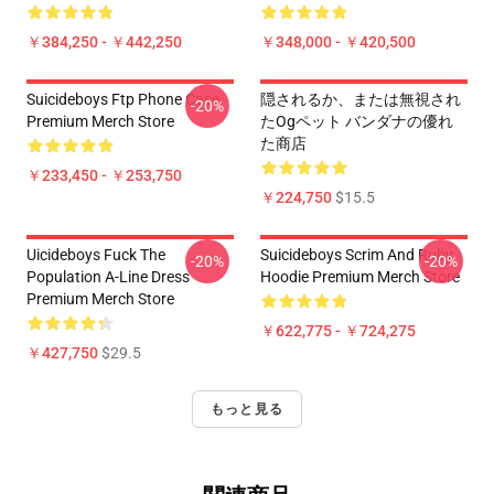
￥384,250 - ￥442,250
￥348,000 - ￥420,500
Suicideboys Ftp Phone Case
隠されるか、または無視され
-20%
Premium Merch Store
たOgペット バンダナの優れ
た商店
￥233,450 - ￥253,750
￥224,750
$15.5
Uicideboys Fuck The
Suicideboys Scrim And Ruby
-20%
-20%
Population A-Line Dress
Hoodie Premium Merch Store
Premium Merch Store
￥622,775 - ￥724,275
￥427,750
$29.5
もっと見る