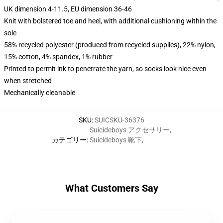
UK dimension 4-11.5, EU dimension 36-46
Knit with bolstered toe and heel, with additional cushioning within the
sole
58% recycled polyester (produced from recycled supplies), 22% nylon,
15% cotton, 4% spandex, 1% rubber
Printed to permit ink to penetrate the yarn, so socks look nice even
when stretched
Mechanically cleanable
SKU
:
SUICSKU-36376
Suicideboys アクセサリー
,
カテゴリー
:
Suicideboys 靴下
,
What Customers Say