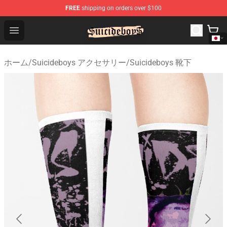
FREE
shipping on orders over $100
$uicideboy$ Shop - Official $uicideboy$ Merchandise Sto
Open menu
ホーム
/
Suicideboys アクセサリー
/
Suicideboys 靴下