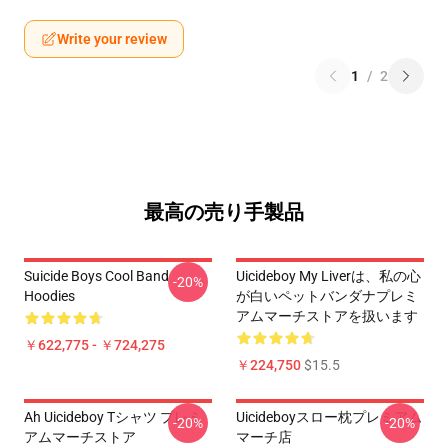
Write your review
1
/
2
最高の売り手製品
Suicide Boys Cool Band
Uicideboy My Liverは、私の心
-20%
Hoodies
が白いペットバンダナプレミ
アムマーチストアを扱います
￥622,775 - ￥724,275
￥224,750
$15.5
Ah Uicideboy Tシャツ プレミ
Uicideboyスロー枕プレミアム
-20%
-20%
アムマーチストア
マーチ店