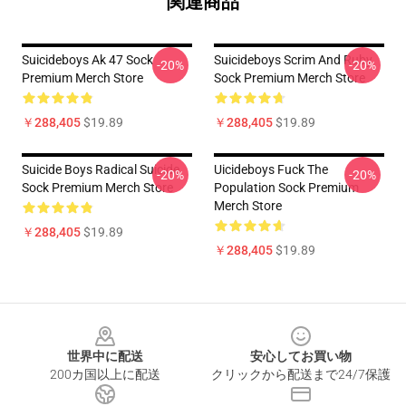
関連商品
Suicideboys Ak 47 Sock
Suicideboys Scrim And Ruby
-20%
-20%
Premium Merch Store
Sock Premium Merch Store
￥288,405
$19.89
￥288,405
$19.89
Suicide Boys Radical Suicide
Uicideboys Fuck The
-20%
-20%
Sock Premium Merch Store
Population Sock Premium
Merch Store
￥288,405
$19.89
￥288,405
$19.89
Footer
世界中に配送
安心してお買い物
200カ国以上に配送
クリックから配送まで24/7保護