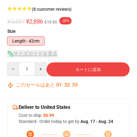
(8 customer reviews)
¥3,607
¥2,886
-20%
$19.90
Size
Length - 42cm
サイズガイドを見る
Quantity
カートに追加
このセールはあと
01
:
32
:
54
Deliver to United States
Cost to ship:
$6.99
Standard - Order today to get by
Aug. 17 - Aug. 24