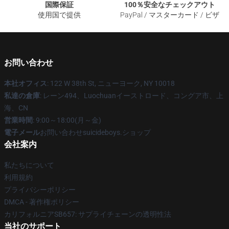
国際保証
100％安全なチェックアウト
使用国で提供
PayPal / マスターカード / ビザ
お問い合わせ
本社オフィス
: 122 W 38th St, ニューヨーク, NY 10018
私達の倉庫
: レーン494、Luochuanイーストロード、コングア市、上
海、CN
営業時間
: 9:00～18:00(月～金)
電子メール
お問い合わせsuicideboys.ショップ
会社案内
私たちについて
利用規約
プライバシーポリシー
DMCA - 著作権ポリシー
カリフォルニアSB657: サプライチェーンの透明性法
当社のサポート