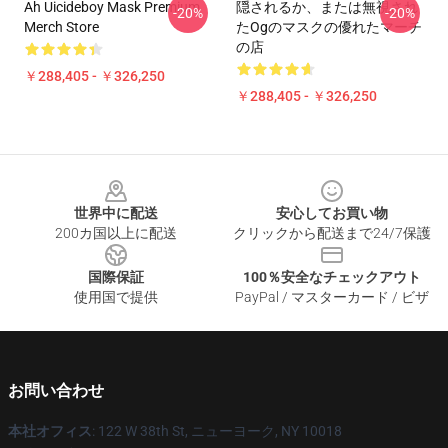
Ah Uicideboy Mask Premium
隠されるか、または無視され
-20%
-20%
Merch Store
たOgのマスクの優れたマーチ
の店
￥288,405 - ￥326,250
￥288,405 - ￥326,250
Footer
世界中に配送
安心してお買い物
200カ国以上に配送
クリックから配送まで24/7保護
国際保証
100％安全なチェックアウト
使用国で提供
PayPal / マスターカード / ビザ
お問い合わせ
本社オフィス
: 122 W 38th St, ニューヨーク, NY 10018