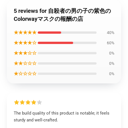
5 reviews for 自殺者の男の子の紫色の
Colorwayマスクの報酬の店
★★★★★
40%
★★★★☆
60%
★★★☆☆
0%
★★☆☆☆
0%
★☆☆☆☆
0%
The build quality of this product is notable; it feels
sturdy and well-crafted.