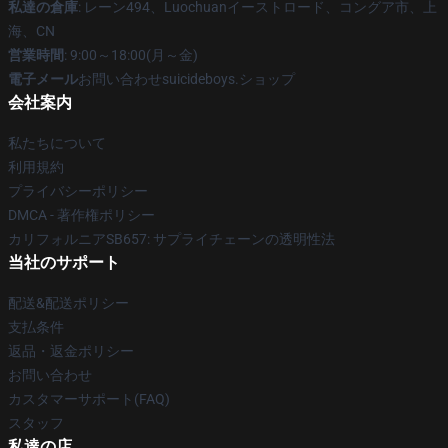
私達の倉庫
: レーン494、Luochuanイーストロード、コングア市、上
海、CN
営業時間
: 9:00～18:00(月～金)
電子メール
お問い合わせsuicideboys.ショップ
会社案内
私たちについて
利用規約
プライバシーポリシー
DMCA - 著作権ポリシー
カリフォルニアSB657: サプライチェーンの透明性法
当社のサポート
配送&配送ポリシー
支払条件
返品・返金ポリシー
お問い合わせ
カスタマーサポート(FAQ)
スタッフ
私達の店