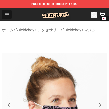
FREE
shipping on orders over $100
$uicideboy$ Shop - Official $uicideboy$ Merchandise Sto
Open menu
ホーム
/
Suicideboys アクセサリー
/
Suicideboys マスク