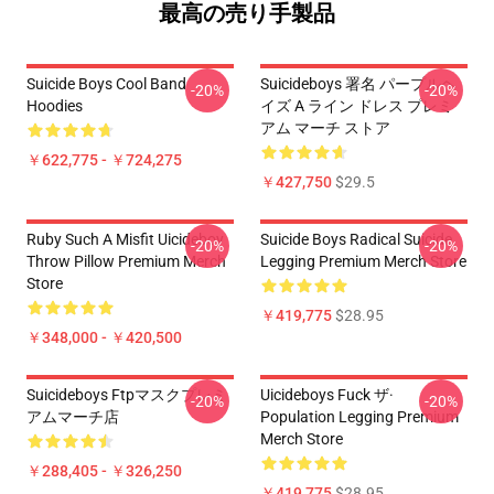
最高の売り手製品
Suicide Boys Cool Band
Suicideboys 署名 パープルヘ
-20%
-20%
Hoodies
イズ A ライン ドレス プレミ
アム マーチ ストア
￥622,775 - ￥724,275
￥427,750
$29.5
Ruby Such A Misfit Uicideboy
Suicide Boys Radical Suicide
-20%
-20%
Throw Pillow Premium Merch
Legging Premium Merch Store
Store
￥419,775
$28.95
￥348,000 - ￥420,500
Suicideboys Ftpマスクプレミ
Uicideboys Fuck ザ·
-20%
-20%
アムマーチ店
Population Legging Premium
Merch Store
￥288,405 - ￥326,250
￥419,775
$28.95