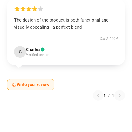
The design of the product is both functional and
visually appealing—a perfect blend.
Oct 2, 2024
Charles
C
Verified owner
Write your review
1
/
1