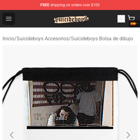
FREE
shipping on orders over $100
$uicideboy$ Shop - Official $uicideboy$ Merchandise Sto
Open menu
Inicio
/
Suicideboys Accesorios
/
Suicideboys Bolsa de dibujo