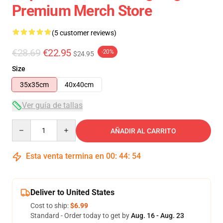
Premium Merch Store
(5 customer reviews)
€28.69
€22.95
-20%
$24.95
Size
35x35cm
40x40cm
Ver guía de tallas
Quantity
AÑADIR AL CARRITO
Esta venta termina en
00
:
44
:
53
Deliver to United States
Cost to ship:
$6.99
Standard - Order today to get by
Aug. 16 - Aug. 23