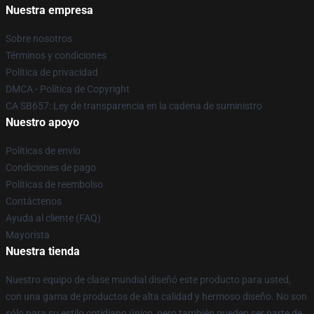
Nuestra empresa
Sobre nosotros
Términos y condiciones
Política de privacidad
DMCA - Política de Copyright
CA SB657: Ley de transparencia en la cadena de suministro
Nuestro apoyo
Políticas de envío
Condiciones de pago
Políticas de reembolso
Contáctenos
Ayuda al cliente (FAQ)
Mayorista
Nuestra tienda
Nuestro equipo de clase mundial diseñó este producto para usted,
con una gama de productos de alta calidad y hermoso diseño. No son
sólo para su estilo cotidiano único, pero también pueden ser parte de