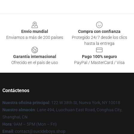
Footer
Envío mundial
Compra con confianza
Enviamos a más de 200 países
Protegido 24/7 desde los clics
hasta la entrega
Garantía internacional
Pago 100% seguro
Ofrecido en el país de uso
PayPal / MasterCard / Visa
Contáctenos
Nuestra oficina principal
: 122 W 38th St, Nueva York, NY 10018
Nuestro almacén
: Lane 494, Luochuan East Road, Conghua City,
Shanghai, CN
Hora
: 9AM – 5PM (Mon – Fri)
Email
: contact@suicideboys.shop