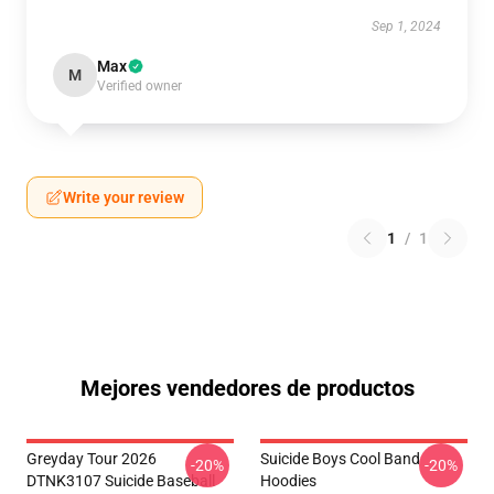
Sep 1, 2024
Max
M
Verified owner
Write your review
1
/
1
Mejores vendedores de productos
Greyday Tour 2026
Suicide Boys Cool Band
-20%
-20%
DTNK3107 Suicide Baseball
Hoodies