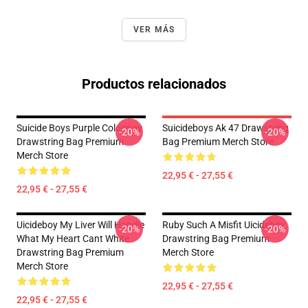
VER MÁS
Productos relacionados
Suicide Boys Purple Colorway
Suicideboys Ak 47 Drawstring
-20%
-20%
Drawstring Bag Premium
Bag Premium Merch Store
Merch Store
22,95 € - 27,55 €
22,95 € - 27,55 €
Uicideboy My Liver Will Handle
Ruby Such A Misfit Uicideboy
-20%
-20%
What My Heart Cant White
Drawstring Bag Premium
Drawstring Bag Premium
Merch Store
Merch Store
22,95 € - 27,55 €
22,95 € - 27,55 €