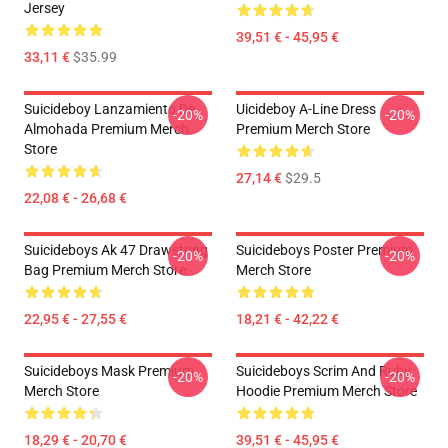
Jersey
39,51 € - 45,95 €
33,11 €
$35.99
Suicideboy Lanzamiento De
Uicideboy A-Line Dress
-20%
-20%
Almohada Premium Merch
Premium Merch Store
Store
27,14 €
$29.5
22,08 € - 26,68 €
Suicideboys Ak 47 Drawstring
Suicideboys Poster Premium
-20%
-20%
Bag Premium Merch Store
Merch Store
22,95 € - 27,55 €
18,21 € - 42,22 €
Suicideboys Mask Premium
Suicideboys Scrim And Ruby
-20%
-20%
Merch Store
Hoodie Premium Merch Store
18,29 € - 20,70 €
39,51 € - 45,95 €