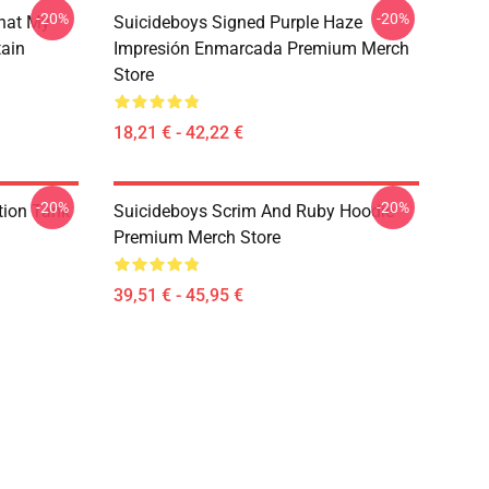
-20%
-20%
hat My
Suicideboys Signed Purple Haze
tain
Impresión Enmarcada Premium Merch
Store
18,21 € - 42,22 €
-20%
-20%
tion Tank
Suicideboys Scrim And Ruby Hoodie
Premium Merch Store
39,51 € - 45,95 €