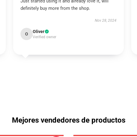
Just started using it and already love it, will
definitely buy more from the shop.
Nov 28, 2024
Oliver
O
Verified owner
Mejores vendedores de productos