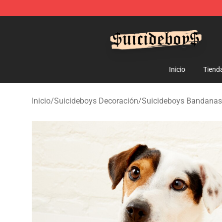
$uicideboy$ Shop - Official $uicideboy$ Merchandise 
Inicio
Tiend
Inicio
/
Suicideboys Decoración
/
Suicideboys Bandanas