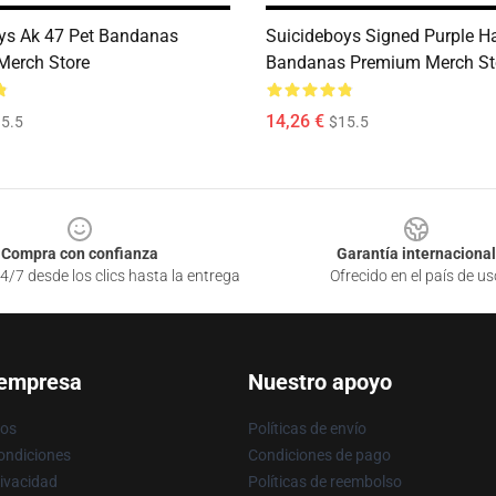
ys Ak 47 Pet Bandanas
Suicideboys Signed Purple H
Merch Store
Bandanas Premium Merch St
14,26 €
5.5
$15.5
Compra con confianza
Garantía internacional
4/7 desde los clics hasta la entrega
Ofrecido en el país de us
 empresa
Nuestro apoyo
ros
Políticas de envío
ondiciones
Condiciones de pago
rivacidad
Políticas de reembolso