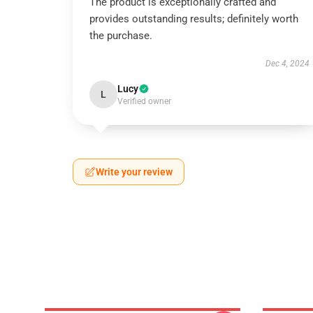
The product is exceptionally crafted and
provides outstanding results; definitely worth
the purchase.
Dec 4, 2024
Lucy
L
Verified owner
Write your review