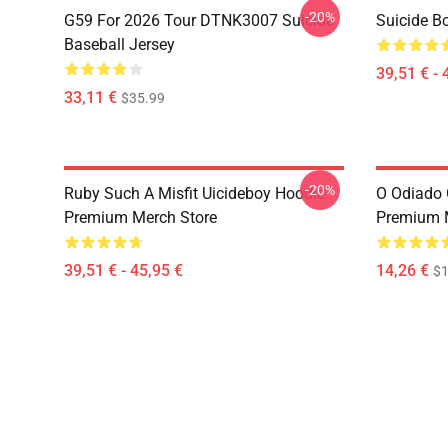
-20%
G59 For 2026 Tour DTNK3007 Suicide
Suicide B
Baseball Jersey
39,51 € - 
33,11 €
$35.99
-20%
Ruby Such A Misfit Uicideboy Hoodie
O Odiado 
Premium Merch Store
Premium 
39,51 € - 45,95 €
14,26 €
$1