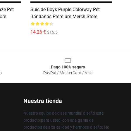
aze Pet
Suicide Boys Purple Colorway Pet
ore
Bandanas Premium Merch Store
14,26 €
$15.5
Pago 100% seguro
o
PayPal / MasterCard / Visa
Nuestra tienda
Nuestro equipo de clase mundial diseñó este
producto para usted, con una gama de
productos de alta calidad y hermoso diseño. No