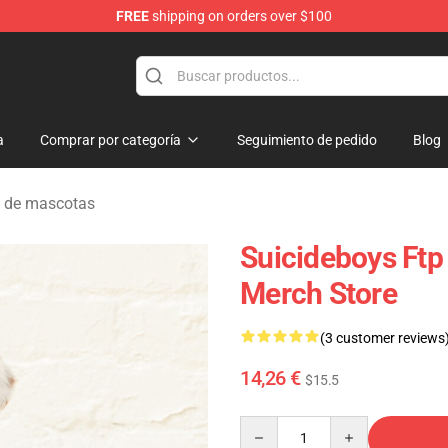
FREE
shipping on orders over $100
Store
a
Comprar por categoría
Seguimiento de pedido
Blog
 de mascotas
Suicideboys Ft
Merch Store
(3 customer reviews
14,26 €
$15.5
Quantity