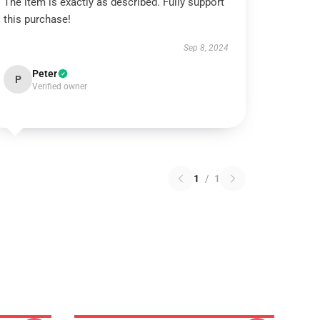
The item is exactly as described. Fully support
this purchase!
Sep 8, 2024
Peter
P
Verified owner
1
/
1