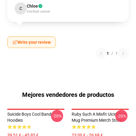
Chloe
C
Verified owner
Write your review
1
/
1
Mejores vendedores de productos
Suicide Boys Cool Band
Ruby Such A Misfit Uicideboy
-20%
-20%
Hoodies
Mug Premium Merch Store
39,51 € - 45,95 €
23,00 € - 26,68 €