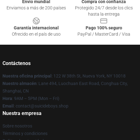
Envío mundial
Compra con confianza
Enviamos a más de 200 países
Protegido 24/7 desde los clics
hasta la entrega
Garantía internacional
Pago 100% seguro
Ofrecido en el país de uso
PayPal / MasterCard / Visa
Contáctenos
Nuestra oficina principal
: 122 W 38th St, Nueva York, NY 10018
Nuestro almacén
: Lane 494, Luochuan East Road, Conghua City,
Shanghai, CN
Hora
: 9AM – 5PM (Mon – Fri)
Email
: contact@suicideboys.shop
Nuestra empresa
Sobre nosotros
Términos y condiciones