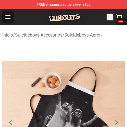
FREE
shipping on orders over $100
$uicideboy$ Shop - Official $uicideboy$ Merchandise Sto
Open menu
Inicio
/
Suicideboys Accesorios
/
Suicideboys Apron