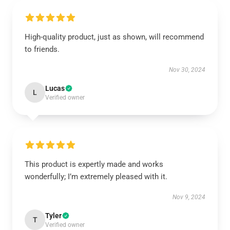
High-quality product, just as shown, will recommend
to friends.
Nov 30, 2024
Lucas
L
Verified owner
This product is expertly made and works
wonderfully; I’m extremely pleased with it.
Nov 9, 2024
Tyler
T
Verified owner