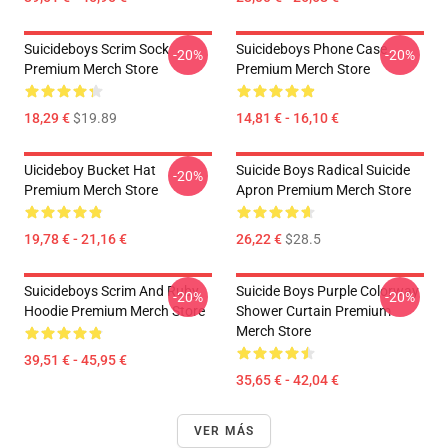
Suicideboys Scrim Sock
Suicideboys Phone Case
-20%
-20%
Premium Merch Store
Premium Merch Store
18,29 €
$19.89
14,81 € - 16,10 €
Uicideboy Bucket Hat
Suicide Boys Radical Suicide
-20%
Premium Merch Store
Apron Premium Merch Store
19,78 € - 21,16 €
26,22 €
$28.5
Suicideboys Scrim And Ruby
Suicide Boys Purple Colorway
-20%
-20%
Hoodie Premium Merch Store
Shower Curtain Premium
Merch Store
39,51 € - 45,95 €
35,65 € - 42,04 €
VER MÁS