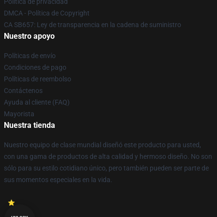
Política de privacidad
DMCA - Política de Copyright
CA SB657: Ley de transparencia en la cadena de suministro
Nuestro apoyo
Políticas de envío
Condiciones de pago
Políticas de reembolso
Contáctenos
Ayuda al cliente (FAQ)
Mayorista
Nuestra tienda
Nuestro equipo de clase mundial diseñó este producto para usted,
con una gama de productos de alta calidad y hermoso diseño. No son
sólo para su estilo cotidiano único, pero también pueden ser parte de
sus momentos especiales en la vida.