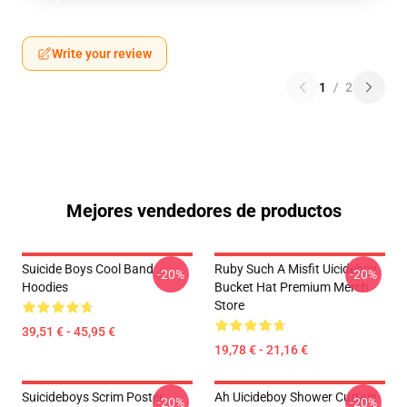
Write your review
1
/
2
Mejores vendedores de productos
Suicide Boys Cool Band
Ruby Such A Misfit Uicideboy
-20%
-20%
Hoodies
Bucket Hat Premium Merch
Store
39,51 € - 45,95 €
19,78 € - 21,16 €
Suicideboys Scrim Poster
Ah Uicideboy Shower Curtain
-20%
-20%