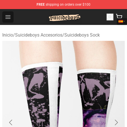
FREE
shipping on orders over $100
$uicideboy$ Shop - Official $uicideboy$ Merchandise Sto
Open menu
Inicio
/
Suicideboys Accesorios
/
Suicideboys Sock