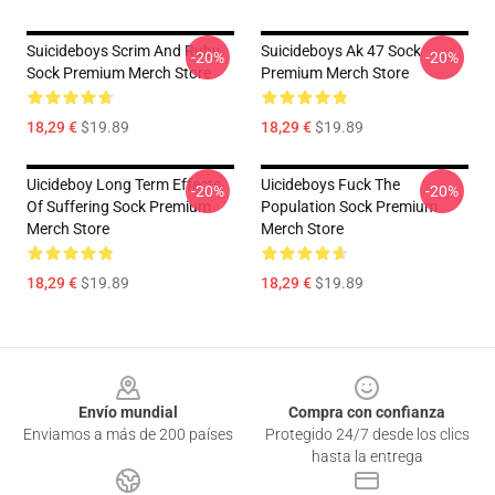
Suicideboys Scrim And Ruby
Suicideboys Ak 47 Sock
-20%
-20%
Sock Premium Merch Store
Premium Merch Store
18,29 €
$19.89
18,29 €
$19.89
Uicideboy Long Term Effects
Uicideboys Fuck The
-20%
-20%
Of Suffering Sock Premium
Population Sock Premium
Merch Store
Merch Store
18,29 €
$19.89
18,29 €
$19.89
Footer
Envío mundial
Compra con confianza
Enviamos a más de 200 países
Protegido 24/7 desde los clics
hasta la entrega