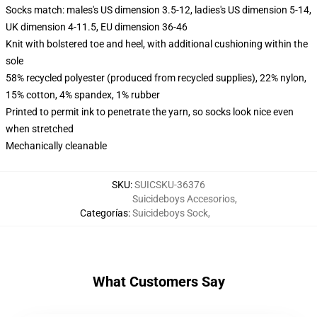
Socks match: males's US dimension 3.5-12, ladies's US dimension 5-14,
UK dimension 4-11.5, EU dimension 36-46
Knit with bolstered toe and heel, with additional cushioning within the
sole
58% recycled polyester (produced from recycled supplies), 22% nylon,
15% cotton, 4% spandex, 1% rubber
Printed to permit ink to penetrate the yarn, so socks look nice even
when stretched
Mechanically cleanable
SKU
:
SUICSKU-36376
Suicideboys Accesorios
,
Categorías
:
Suicideboys Sock
,
What Customers Say