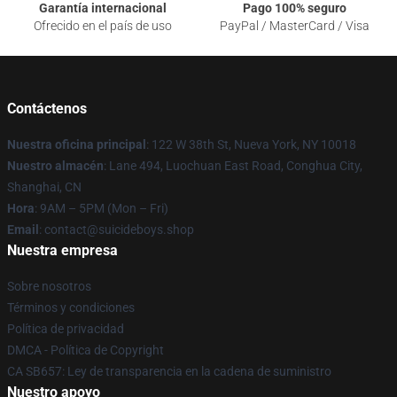
Garantía internacional
Pago 100% seguro
Ofrecido en el país de uso
PayPal / MasterCard / Visa
Contáctenos
Nuestra oficina principal
: 122 W 38th St, Nueva York, NY 10018
Nuestro almacén
: Lane 494, Luochuan East Road, Conghua City,
Shanghai, CN
Hora
: 9AM – 5PM (Mon – Fri)
Email
: contact@suicideboys.shop
Nuestra empresa
Sobre nosotros
Términos y condiciones
Política de privacidad
DMCA - Política de Copyright
CA SB657: Ley de transparencia en la cadena de suministro
Nuestro apoyo