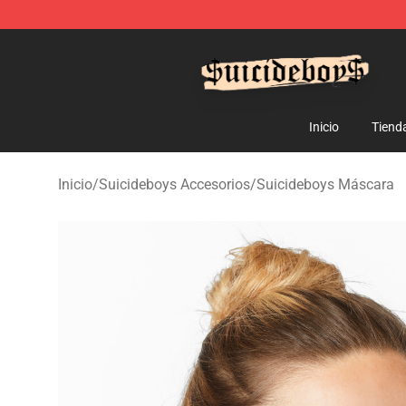
$uicideboy$ Shop - Official $uicideboy$ Merchandise 
Inicio
Tiend
Inicio
/
Suicideboys Accesorios
/
Suicideboys Máscara