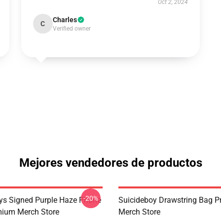
Oct 2, 2024
Charles
C
Verified owner
Mejores vendedores de productos
-20%
ys Signed Purple Haze Phone
Suicideboy Drawstring Bag 
ium Merch Store
Merch Store