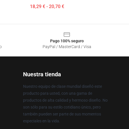
18,29 € - 20,70 €
Pago 100% seguro
o
PayPal / MasterCard / Visa
Nuestra tienda
Nuestro equipo de clase mundial diseñó este
producto para usted, con una gama de
productos de alta calidad y hermoso diseño. No
son sólo para su estilo cotidiano único, pero
también pueden ser parte de sus momentos
especiales en la vida.