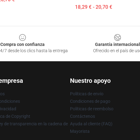
18,29 € - 20,70 €
Compra con confianza
Garantía internacional
4/7 desde los clics hasta la entrega
Ofrecido en el país de us
 empresa
Nuestro apoyo
ros
Políticas de envío
ondiciones
Condiciones de pago
rivacidad
Políticas de reembolso
ica de Copyright
Contáctenos
y de transparencia en la cadena de
Ayuda al cliente (FAQ)
Mayorista