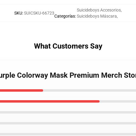
Suicideboys Accesorios
,
SKU
:
SUICSKU-66723
Categorías
:
Suicideboys Máscara
,
What Customers Say
 Purple Colorway Mask Premium Merch Sto