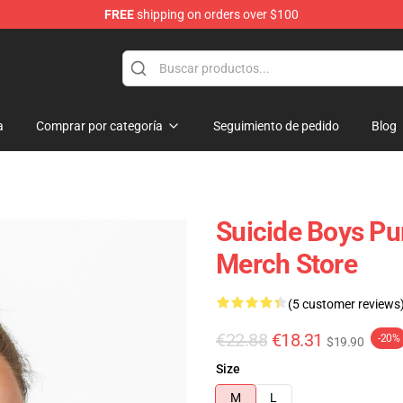
FREE
shipping on orders over $100
Store
a
Comprar por categoría
Seguimiento de pedido
Blog
Suicide Boys P
Merch Store
(5 customer reviews
€22.88
€18.31
-20%
$19.90
Size
M
L