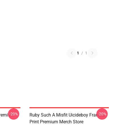
1
/
1
-20%
-20%
Premium
Ruby Such A Misfit Uicideboy Framed
Print Premium Merch Store