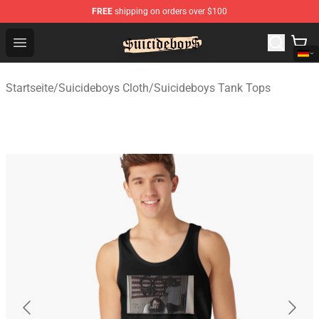
FREE
shipping on orders over $100
$uicideboy$ Shop - Official $uicideboy$ Merchandise Sto
Open menu
Startseite
/
Suicideboys Cloth
/
Suicideboys Tank Tops