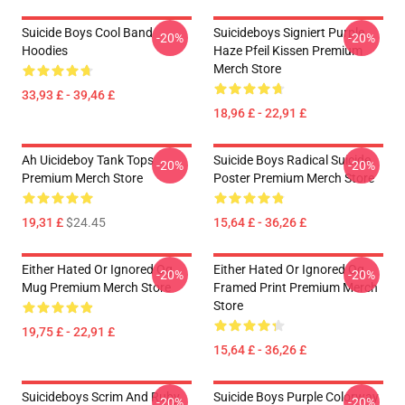
Suicide Boys Cool Band
Suicideboys Signiert Purple
-20%
-20%
Hoodies
Haze Pfeil Kissen Premium
Merch Store
33,93 £ - 39,46 £
18,96 £ - 22,91 £
Ah Uicideboy Tank Tops
Suicide Boys Radical Suicide
-20%
-20%
Premium Merch Store
Poster Premium Merch Store
19,31 £
$24.45
15,64 £ - 36,26 £
Either Hated Or Ignored Og
Either Hated Or Ignored Og
-20%
-20%
Mug Premium Merch Store
Framed Print Premium Merch
Store
19,75 £ - 22,91 £
15,64 £ - 36,26 £
Suicideboys Scrim And Ruby
Suicide Boys Purple Colorway
-20%
-20%