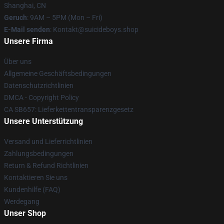
Shanghai, CN
Geruch
: 9AM – 5PM (Mon – Fri)
E-Mail senden
: Kontakt@suicideboys.shop
Unsere Firma
Über uns
Allgemeine Geschäftsbedingungen
Datenschutzrichtlinien
DMCA - Copyright Policy
CA SB657: Lieferkettentransparenzgesetz
Unsere Unterstützung
Versand und Lieferrichtlinien
Zahlungsbedingungen
Return & Refund Richtlinien
Kontaktieren Sie uns
Kundenhilfe (FAQ)
Werdegang
Unser Shop