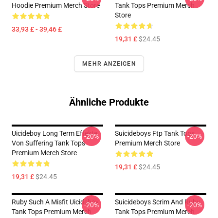
Hoodie Premium Merch Store
Tank Tops Premium Merch
Store
33,93 £ - 39,46 £
19,31 £
$24.45
MEHR ANZEIGEN
Ähnliche Produkte
Uicideboy Long Term Effekte
Suicideboys Ftp Tank Tops
-20%
-20%
Von Suffering Tank Tops
Premium Merch Store
Premium Merch Store
19,31 £
$24.45
19,31 £
$24.45
Ruby Such A Misfit Uicideboy
Suicideboys Scrim And Ruby
-20%
-20%
Tank Tops Premium Merch
Tank Tops Premium Merch