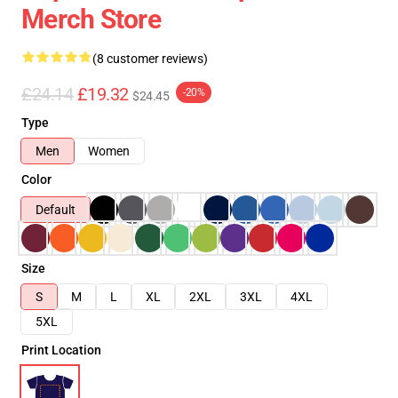
Merch Store
(8 customer reviews)
£24.14
£19.32
-20%
$24.45
Type
Men
Women
Color
Default
Size
S
M
L
XL
2XL
3XL
4XL
5XL
Print Location