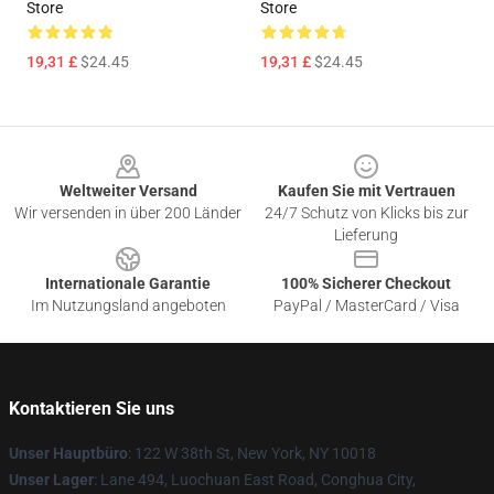
Store
Store
19,31 £
$24.45
19,31 £
$24.45
Footer
Weltweiter Versand
Kaufen Sie mit Vertrauen
Wir versenden in über 200 Länder
24/7 Schutz von Klicks bis zur
Lieferung
Internationale Garantie
100% Sicherer Checkout
Im Nutzungsland angeboten
PayPal / MasterCard / Visa
Kontaktieren Sie uns
Unser Hauptbüro
: 122 W 38th St, New York, NY 10018
Unser Lager
: Lane 494, Luochuan East Road, Conghua City,