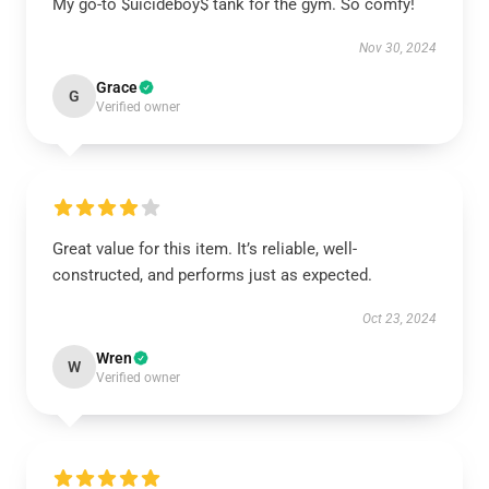
My go-to $uicideboy$ tank for the gym. So comfy!
Nov 30, 2024
Grace
G
Verified owner
Great value for this item. It’s reliable, well-
constructed, and performs just as expected.
Oct 23, 2024
Wren
W
Verified owner