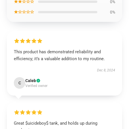
★★☆☆☆
0%
★☆☆☆☆
0%
This product has demonstrated reliability and
efficiency; it’s a valuable addition to my routine.
Dec 8, 2024
Caleb
C
Verified owner
Great $uicideboy$ tank, and holds up during