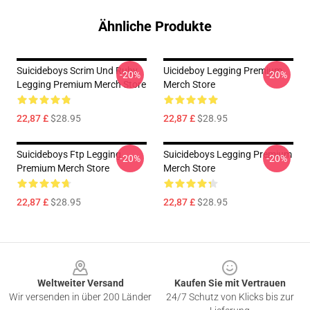
Ähnliche Produkte
Suicideboys Scrim Und Ruby
Uicideboy Legging Premium
-20%
-20%
Legging Premium Merch Store
Merch Store
22,87 £
$28.95
22,87 £
$28.95
Suicideboys Ftp Legging
Suicideboys Legging Premium
-20%
-20%
Premium Merch Store
Merch Store
22,87 £
$28.95
22,87 £
$28.95
Footer
Weltweiter Versand
Kaufen Sie mit Vertrauen
Wir versenden in über 200 Länder
24/7 Schutz von Klicks bis zur