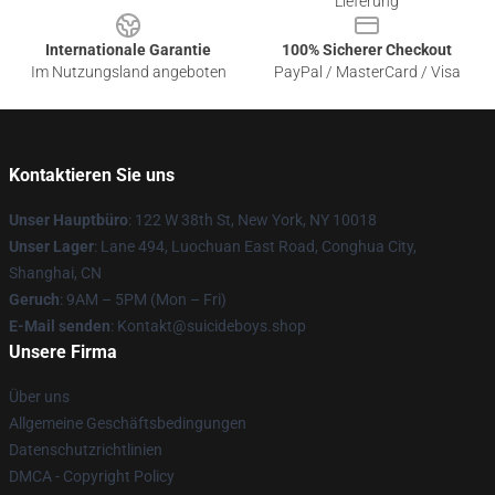
Lieferung
Internationale Garantie
100% Sicherer Checkout
Im Nutzungsland angeboten
PayPal / MasterCard / Visa
Kontaktieren Sie uns
Unser Hauptbüro
: 122 W 38th St, New York, NY 10018
Unser Lager
: Lane 494, Luochuan East Road, Conghua City,
Shanghai, CN
Geruch
: 9AM – 5PM (Mon – Fri)
E-Mail senden
: Kontakt@suicideboys.shop
Unsere Firma
Über uns
Allgemeine Geschäftsbedingungen
Datenschutzrichtlinien
DMCA - Copyright Policy