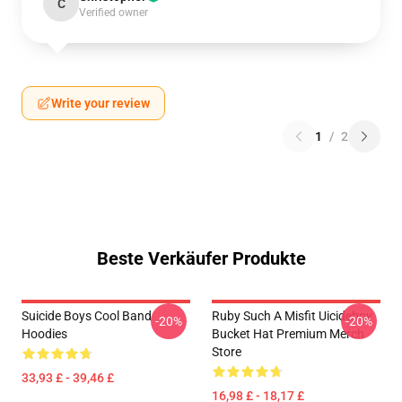
C
Verified owner
Write your review
1
/
2
Beste Verkäufer Produkte
Suicide Boys Cool Band
Ruby Such A Misfit Uicideboy
-20%
-20%
Hoodies
Bucket Hat Premium Merch
Store
33,93 £ - 39,46 £
16,98 £ - 18,17 £