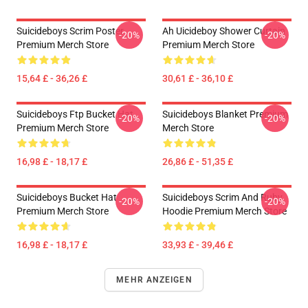
Suicideboys Scrim Poster
Ah Uicideboy Shower Curtain
-20%
-20%
Premium Merch Store
Premium Merch Store
15,64 £ - 36,26 £
30,61 £ - 36,10 £
Suicideboys Ftp Bucket Hat
Suicideboys Blanket Premium
-20%
-20%
Premium Merch Store
Merch Store
16,98 £ - 18,17 £
26,86 £ - 51,35 £
Suicideboys Bucket Hat
Suicideboys Scrim And Ruby
-20%
-20%
Premium Merch Store
Hoodie Premium Merch Store
16,98 £ - 18,17 £
33,93 £ - 39,46 £
MEHR ANZEIGEN