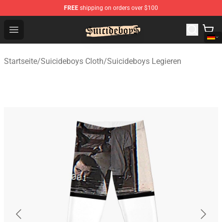
FREE
shipping on orders over $100
$uicideboy$ Shop - Official $uicideboy$ Merchandise Sto
Open menu
Startseite
/
Suicideboys Cloth
/
Suicideboys Legieren