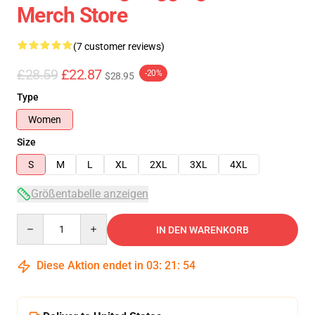
Merch Store
(7 customer reviews)
£28.59
£22.87
-20%
$28.95
Type
Women
Size
S
M
L
XL
2XL
3XL
4XL
Größentabelle anzeigen
Quantity
IN DEN WARENKORB
Diese Aktion endet in
03
:
21
:
53