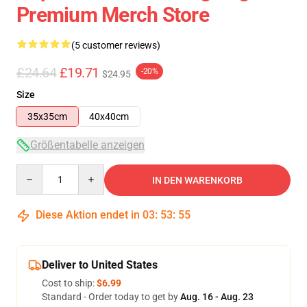
Premium Merch Store
(5 customer reviews)
£24.64
£19.71
-20%
$24.95
Size
35x35cm
40x40cm
Größentabelle anzeigen
Quantity
IN DEN WARENKORB
Diese Aktion endet in
03
:
53
:
54
Deliver to United States
Cost to ship:
$6.99
Standard - Order today to get by
Aug. 16 - Aug. 23