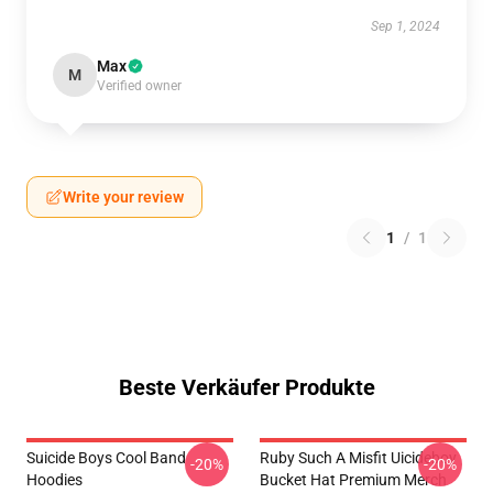
Sep 1, 2024
Max
M
Verified owner
Write your review
1
/
1
Beste Verkäufer Produkte
Suicide Boys Cool Band
Ruby Such A Misfit Uicideboy
-20%
-20%
Hoodies
Bucket Hat Premium Merch