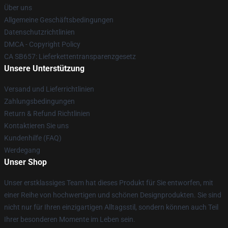
Über uns
Allgemeine Geschäftsbedingungen
Datenschutzrichtlinien
DMCA - Copyright Policy
CA SB657: Lieferkettentransparenzgesetz
Unsere Unterstützung
Versand und Lieferrichtlinien
Zahlungsbedingungen
Return & Refund Richtlinien
Kontaktieren Sie uns
Kundenhilfe (FAQ)
Werdegang
Unser Shop
Unser erstklassiges Team hat dieses Produkt für Sie entworfen, mit
einer Reihe von hochwertigen und schönen Designprodukten. Sie sind
nicht nur für Ihren einzigartigen Alltagsstil, sondern können auch Teil
Ihrer besonderen Momente im Leben sein.