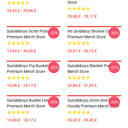
Store
33,93 £ - 39,46 £
16,98 £ - 18,17 £
Suicideboys Scrim Poster
Ah Uicideboy Shower Curtain
-20%
-20%
Premium Merch Store
Premium Merch Store
15,64 £ - 36,26 £
30,61 £ - 36,10 £
Suicideboys Ftp Bucket Hat
Suicideboys Blanket Premium
-20%
-20%
Premium Merch Store
Merch Store
16,98 £ - 18,17 £
26,86 £ - 51,35 £
Suicideboys Bucket Hat
Suicideboys Scrim And Ruby
-20%
-20%
Premium Merch Store
Hoodie Premium Merch Store
16,98 £ - 18,17 £
33,93 £ - 39,46 £