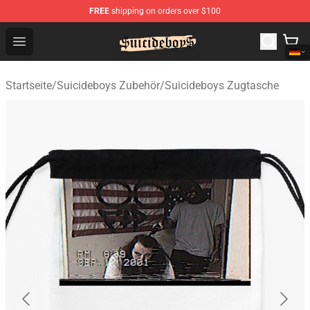
FREE
shipping on orders over $100
$uicideboy$ Shop - Official $uicideboy$ Merchandise Sto
Open menu
Startseite
/
Suicideboys Zubehör
/
Suicideboys Zugtasche