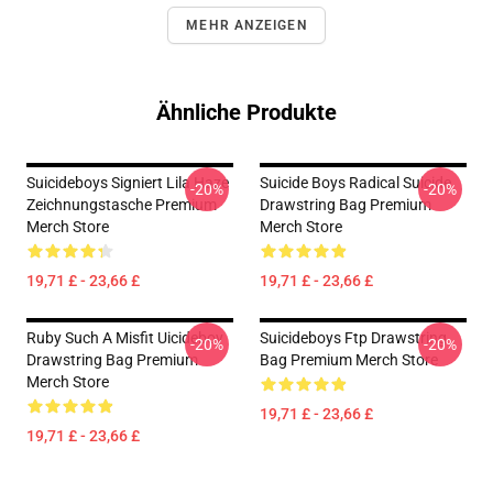
MEHR ANZEIGEN
Ähnliche Produkte
Suicideboys Signiert Lila Haze
Suicide Boys Radical Suicide
-20%
-20%
Zeichnungstasche Premium
Drawstring Bag Premium
Merch Store
Merch Store
19,71 £ - 23,66 £
19,71 £ - 23,66 £
Ruby Such A Misfit Uicideboy
Suicideboys Ftp Drawstring
-20%
-20%
Drawstring Bag Premium
Bag Premium Merch Store
Merch Store
19,71 £ - 23,66 £
19,71 £ - 23,66 £