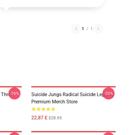
1
/
1
-20%
-20%
y Throw
Suicide Jungs Radical Suicide Legging
Premium Merch Store
22,87 £
$28.95