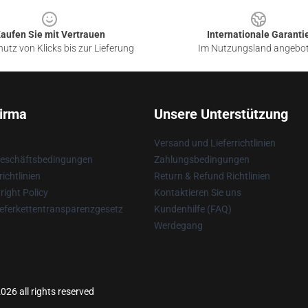
aufen Sie mit Vertrauen
Internationale Garanti
utz von Klicks bis zur Lieferung
Im Nutzungsland angebo
irma
Unsere Unterstützung
Versand und Lieferrichtlinien
Geschäftsbedingungen
Zahlungsbedingungen
ichtlinien
Return & Refund Richtlinien
ight Policy
Kontaktieren Sie uns
eferkettentransparenzgesetz
Kundenhilfe (FAQ)
Werdegang
026 all rights reserved