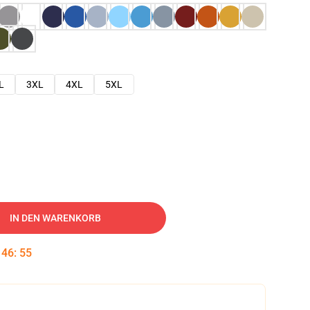
L
3XL
4XL
5XL
IN DEN WARENKORB
:
46
:
54