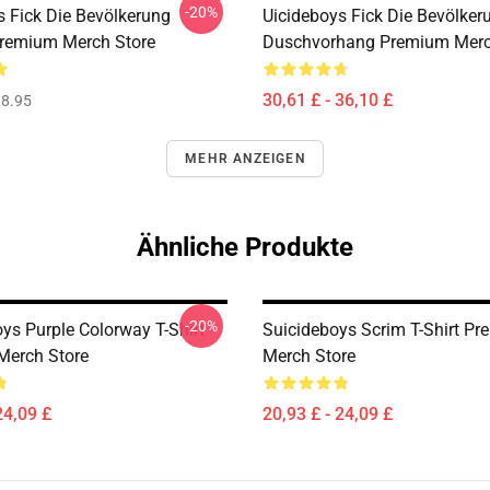
-20%
s Fick Die Bevölkerung
Uicideboys Fick Die Bevölker
remium Merch Store
Duschvorhang Premium Merc
30,61 £ - 36,10 £
8.95
MEHR ANZEIGEN
Ähnliche Produkte
-20%
ys Purple Colorway T-Shirt
Suicideboys Scrim T-Shirt P
Merch Store
Merch Store
24,09 £
20,93 £ - 24,09 £