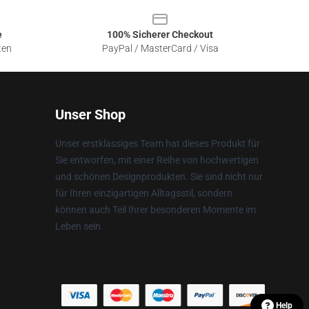
e
100% Sicherer Checkout
ten
PayPal / MasterCard / Visa
Unser Shop
Unser erstklassiges Team hat dieses Produkt für
Sie entworfen, mit einer Reihe von hochwertigen
und schönen Designprodukten. Sie sind nicht nur
für Ihren einzigartigen Alltagsstil, sondern
können auch Teil Ihrer besonderen Momente im
Leben sein.
Help