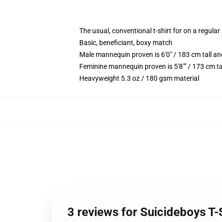
The usual, conventional t-shirt for on a regular
Basic, beneficiant, boxy match
Male mannequin proven is 6'0" / 183 cm tall 
Feminine mannequin proven is 5'8"" / 173 cm ta
Heavyweight 5.3 oz / 180 gsm material
3 reviews for Suicideboys T