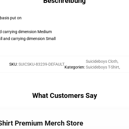
Beschreibung
 basis put on
and carrying dimension Medium
ll and carrying dimension Small
Suicideboys Cloth
,
SKU
:
SUICSKU-83239-DEFAULT
Kategorien
:
Suicideboys T-Shirt
,
What Customers Say
-Shirt Premium Merch Store