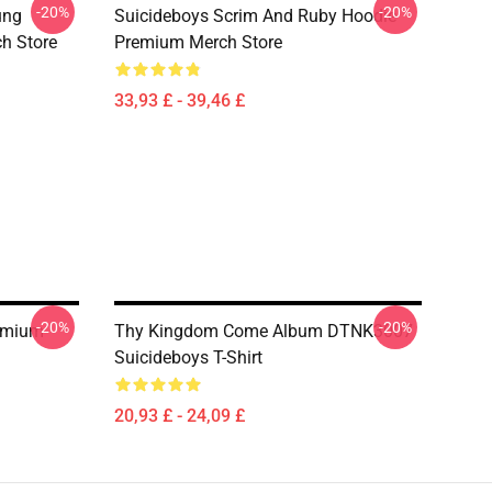
-20%
-20%
ung
Suicideboys Scrim And Ruby Hoodie
h Store
Premium Merch Store
33,93 £ - 39,46 £
-20%
-20%
remium
Thy Kingdom Come Album DTNK3007
Suicideboys T-Shirt
20,93 £ - 24,09 £