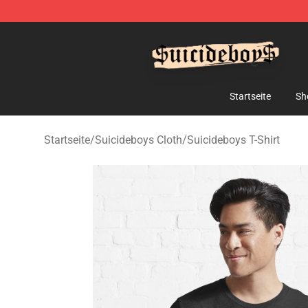
$uicideboy$ Shop - Official $uicideboy$ Merchandise 
Startseite
Sh
Startseite
/
Suicideboys Cloth
/
Suicideboys T-Shirt