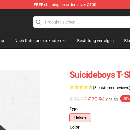
FREE
shipping on orders over $100
Store
op
Nach Kategorie einkaufen
Bestellung verfolgen
Bl
Suicideboys T-S
(3 customer reviews
£26.17
£20.94
-20%
$26.50
Type
Unisex
Color