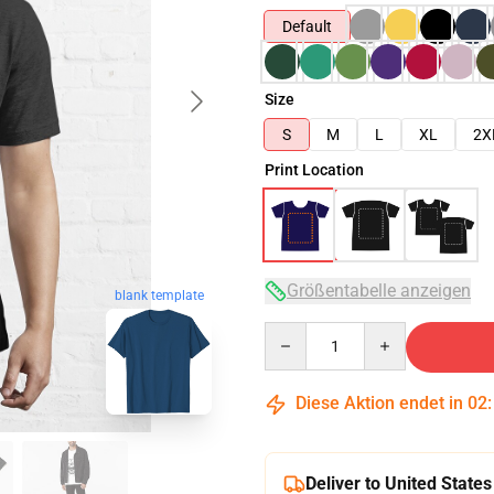
Default
Size
S
M
L
XL
2X
Print Location
Größentabelle anzeigen
blank template
Quantity
Diese Aktion endet in
02
Deliver to United States