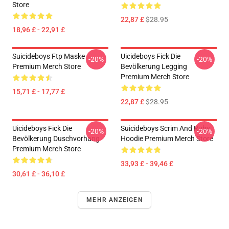
Store
22,87 £
$28.95
18,96 £ - 22,91 £
Suicideboys Ftp Maske
Uicideboys Fick Die
-20%
-20%
Premium Merch Store
Bevölkerung Legging
Premium Merch Store
15,71 £ - 17,77 £
22,87 £
$28.95
Uicideboys Fick Die
Suicideboys Scrim And Ruby
-20%
-20%
Bevölkerung Duschvorhang
Hoodie Premium Merch Store
Premium Merch Store
33,93 £ - 39,46 £
30,61 £ - 36,10 £
MEHR ANZEIGEN