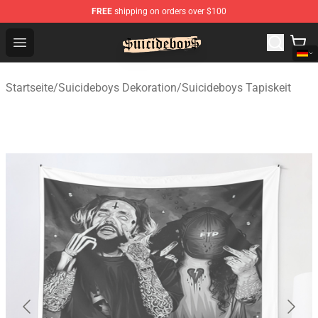
FREE
shipping on orders over $100
$uicideboy$ Shop - Official $uicideboy$ Merchandise Sto
Open menu
Startseite
/
Suicideboys Dekoration
/
Suicideboys Tapiskeit