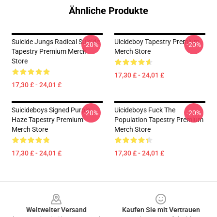
Ähnliche Produkte
Suicide Jungs Radical Suicide
Uicideboy Tapestry Premium
-20%
-20%
Tapestry Premium Merch
Merch Store
Store
17,30 £ - 24,01 £
17,30 £ - 24,01 £
Suicideboys Signed Purple
Uicideboys Fuck The
-20%
-20%
Haze Tapestry Premium
Population Tapestry Premium
Merch Store
Merch Store
17,30 £ - 24,01 £
17,30 £ - 24,01 £
Footer
Weltweiter Versand
Kaufen Sie mit Vertrauen