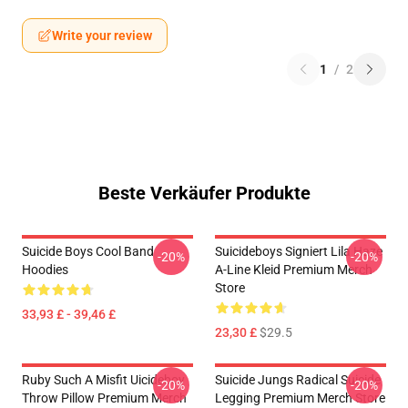
Write your review
1
/
2
Beste Verkäufer Produkte
Suicide Boys Cool Band
Suicideboys Signiert Lila Haze
-20%
-20%
Hoodies
A-Line Kleid Premium Merch
Store
33,93 £ - 39,46 £
23,30 £
$29.5
Ruby Such A Misfit Uicideboy
Suicide Jungs Radical Suicide
-20%
-20%
Throw Pillow Premium Merch
Legging Premium Merch Store