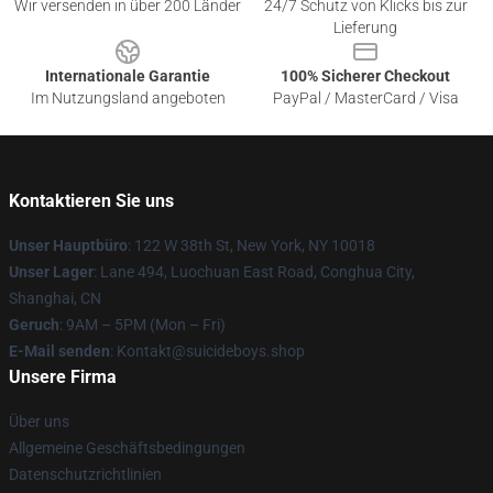
Wir versenden in über 200 Länder
24/7 Schutz von Klicks bis zur
Lieferung
Internationale Garantie
100% Sicherer Checkout
Im Nutzungsland angeboten
PayPal / MasterCard / Visa
Kontaktieren Sie uns
Unser Hauptbüro
: 122 W 38th St, New York, NY 10018
Unser Lager
: Lane 494, Luochuan East Road, Conghua City,
Shanghai, CN
Geruch
: 9AM – 5PM (Mon – Fri)
E-Mail senden
: Kontakt@suicideboys.shop
Unsere Firma
Über uns
Allgemeine Geschäftsbedingungen
Datenschutzrichtlinien