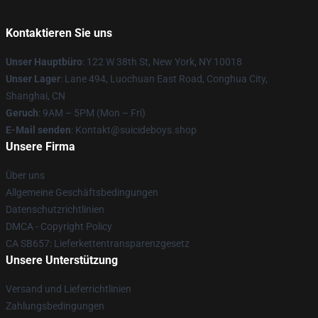
Kontaktieren Sie uns
Unser Hauptbüro
: 122 W 38th St, New York, NY 10018
Unser Lager
: Lane 494, Luochuan East Road, Conghua City,
Shanghai, CN
Geruch
: 9AM – 5PM (Mon – Fri)
E-Mail senden
: Kontakt@suicideboys.shop
Unsere Firma
Über uns
Allgemeine Geschäftsbedingungen
Datenschutzrichtlinien
DMCA - Copyright Policy
CA SB657: Lieferkettentransparenzgesetz
Unsere Unterstützung
Versand und Lieferrichtlinien
Zahlungsbedingungen