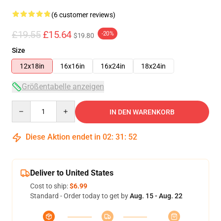
(6 customer reviews)
£19.55
£15.64
-20%
$19.80
Size
12x18in
16x16in
16x24in
18x24in
Größentabelle anzeigen
Quantity
IN DEN WARENKORB
Diese Aktion endet in
02
:
31
:
51
Deliver to United States
Cost to ship:
$6.99
Standard - Order today to get by
Aug. 15 - Aug. 22