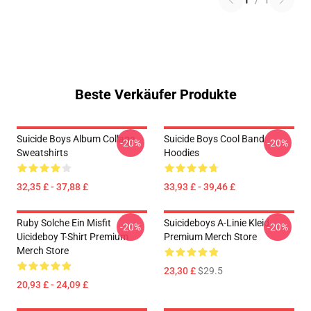
1
/
1
Beste Verkäufer Produkte
Suicide Boys Album Collage
Suicide Boys Cool Band
-20%
-20%
Sweatshirts
Hoodies
32,35 £ - 37,88 £
33,93 £ - 39,46 £
Ruby Solche Ein Misfit
Suicideboys A-Linie Kleid
-20%
-20%
Uicideboy T-Shirt Premium
Premium Merch Store
Merch Store
23,30 £
$29.5
20,93 £ - 24,09 £