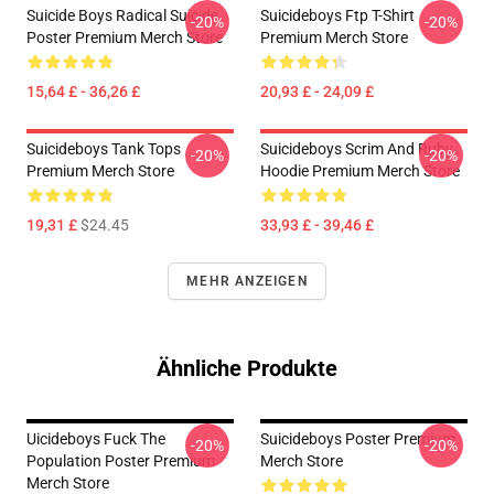
Suicide Boys Radical Suicide
Suicideboys Ftp T-Shirt
-20%
-20%
Poster Premium Merch Store
Premium Merch Store
15,64 £ - 36,26 £
20,93 £ - 24,09 £
Suicideboys Tank Tops
Suicideboys Scrim And Ruby
-20%
-20%
Premium Merch Store
Hoodie Premium Merch Store
19,31 £
$24.45
33,93 £ - 39,46 £
MEHR ANZEIGEN
Ähnliche Produkte
Uicideboys Fuck The
Suicideboys Poster Premium
-20%
-20%
Population Poster Premium
Merch Store
Merch Store