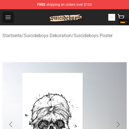
FREE
shipping on orders over $100
$uicideboy$ Shop - Official $uicideboy$ Merchandise Sto
Open menu
Startseite
/
Suicideboys Dekoration
/
Suicideboys Poster