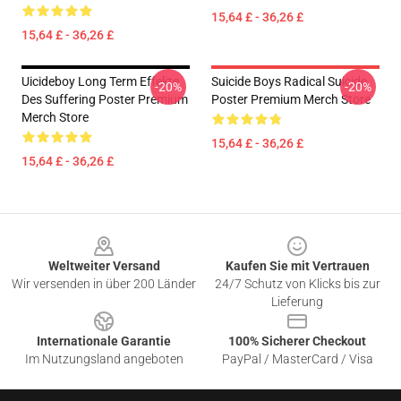
15,64 £ - 36,26 £
15,64 £ - 36,26 £
Uicideboy Long Term Effekte
Suicide Boys Radical Suicide
-20%
-20%
Des Suffering Poster Premium
Poster Premium Merch Store
Merch Store
15,64 £ - 36,26 £
15,64 £ - 36,26 £
Footer
Weltweiter Versand
Kaufen Sie mit Vertrauen
Wir versenden in über 200 Länder
24/7 Schutz von Klicks bis zur
Lieferung
Internationale Garantie
100% Sicherer Checkout
Im Nutzungsland angeboten
PayPal / MasterCard / Visa