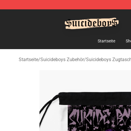
$uicideboy$ Shop - Official $uicideboy$ Merchandise 
Startseite
Sh
Startseite
/
Suicideboys Zubehör
/
Suicideboys Zugtasc