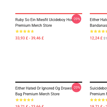
-20%
Ruby So Ein Miesfit Uicideboy Hoodie
Either Hat
Premium Merch Store
Bandanas
33,93 £ - 39,46 £
12,24 £
$1
-20%
Either Hated Or Ignored Og Drawstring
Suicidebo
Bag Premium Merch Store
Premium 
19,71 £ - 23,66 £
19,71 £ - 