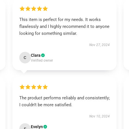
This item is perfect for my needs. It works
flawlessly and I highly recommend it to anyone
looking for something similar.
Nov 27, 2024
Clara
C
Verified owner
The product performs reliably and consistently;
I couldn’t be more satisfied.
Nov 10, 2024
Evelyn