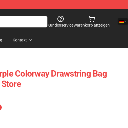
Kundenservice
Warenkorb anzeigen
og
Kontakt
rple Colorway Drawstring Bag
Store
)