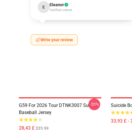
Eleanor
E
Verified owner
Write your review
-20%
G59 For 2026 Tour DTNK3007 Suicide
Suicide B
Baseball Jersey
33,93 £ - 
28,43 £
$35.99