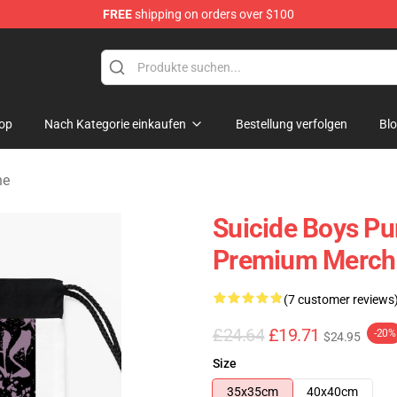
FREE
shipping on orders over $100
Store
op
Nach Kategorie einkaufen
Bestellung verfolgen
Bl
he
Suicide Boys Pu
Premium Merch 
(7 customer reviews
£24.64
£19.71
-20%
$24.95
Size
35x35cm
40x40cm