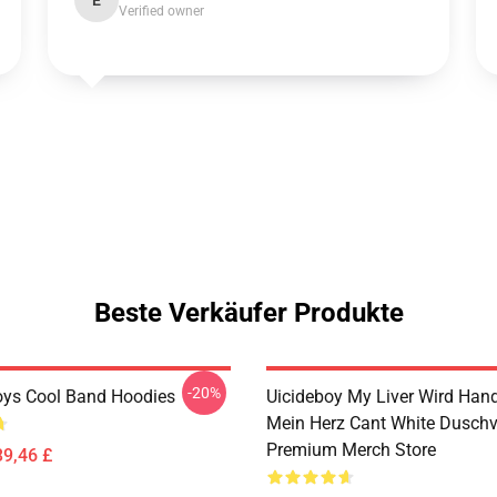
E
Verified owner
Beste Verkäufer Produkte
-20%
oys Cool Band Hoodies
Uicideboy My Liver Wird Han
Mein Herz Cant White Dusch
Premium Merch Store
39,46 £