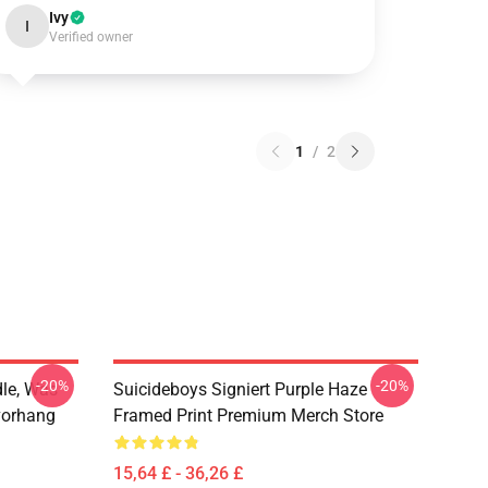
Ivy
I
Verified owner
1
/
2
-20%
-20%
dle, Was
Suicideboys Signiert Purple Haze
vorhang
Framed Print Premium Merch Store
15,64 £ - 36,26 £