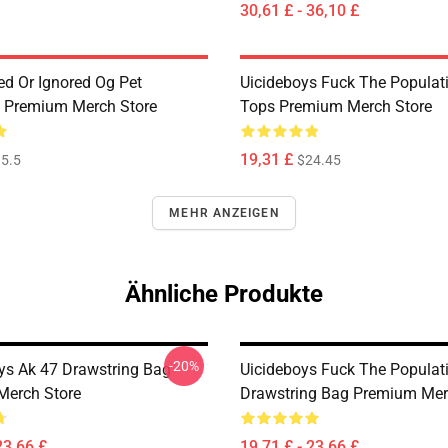
30,61 £ - 36,10 £
ed Or Ignored Og Pet
Uicideboys Fuck The Populat
 Premium Merch Store
Tops Premium Merch Store
19,31 £
5.5
$24.45
MEHR ANZEIGEN
Ähnliche Produkte
-20%
ys Ak 47 Drawstring Bag
Uicideboys Fuck The Populat
Merch Store
Drawstring Bag Premium Mer
23,66 £
19,71 £ - 23,66 £