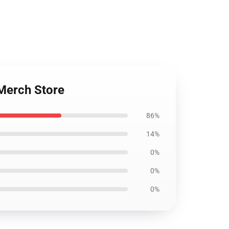
Merch Store
86%
14%
0%
0%
0%