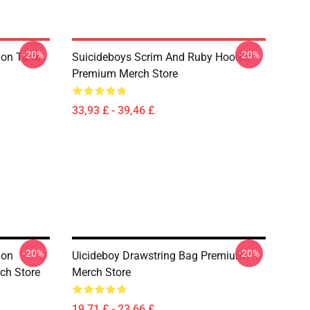
-20%
-20%
ion Tank
Suicideboys Scrim And Ruby Hoodie
Premium Merch Store
33,93 £ - 39,46 £
-20%
-20%
ion
Uicideboy Drawstring Bag Premium
ch Store
Merch Store
19,71 £ - 23,66 £