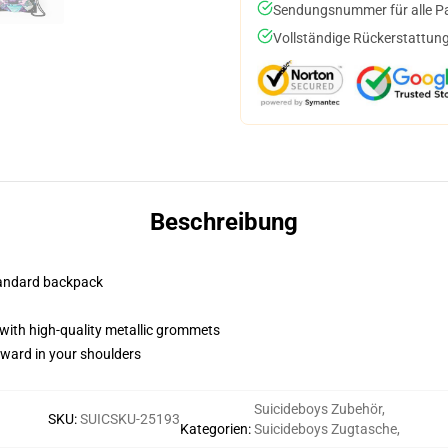
Sendungsnummer für alle Pak
Vollständige Rückerstattung
Beschreibung
standard backpack
with high-quality metallic grommets
rward in your shoulders
Suicideboys Zubehör
,
SKU
:
SUICSKU-25193
Kategorien
:
Suicideboys Zugtasche
,