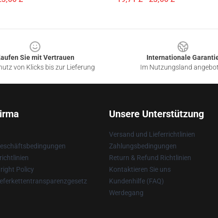
aufen Sie mit Vertrauen
Internationale Garanti
utz von Klicks bis zur Lieferung
Im Nutzungsland angebo
irma
Unsere Unterstützung
Versand und Lieferrichtlinien
Geschäftsbedingungen
Zahlungsbedingungen
ichtlinien
Return & Refund Richtlinien
ight Policy
Kontaktieren Sie uns
eferkettentransparenzgesetz
Kundenhilfe (FAQ)
Werdegang