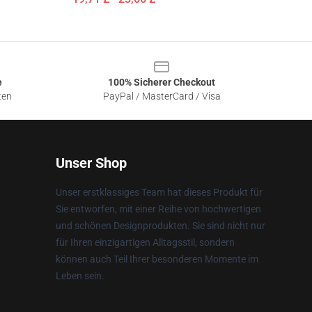
e
100% Sicherer Checkout
ten
PayPal / MasterCard / Visa
Unser Shop
Unser erstklassiges Team hat dieses Produkt für
Sie entworfen, mit einer Reihe von hochwertigen
und schönen Designprodukten. Sie sind nicht nur
für Ihren einzigartigen Alltagsstil, sondern
können auch Teil Ihrer besonderen Momente im
Leben sein.