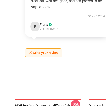
practical, well-designed, and has proven to be
very reliable.
Nov 27, 2024
Fiona
F
Verified owner
Write your review
-20%
G59 For 2026 Tour DTNK3007 Suicide
Suicide B