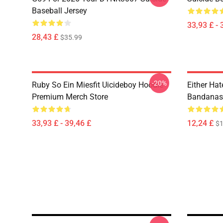
Baseball Jersey
33,93 £ - 
28,43 £
$35.99
-20%
Ruby So Ein Miesfit Uicideboy Hoodie
Either Hat
Premium Merch Store
Bandanas
33,93 £ - 39,46 £
12,24 £
$1