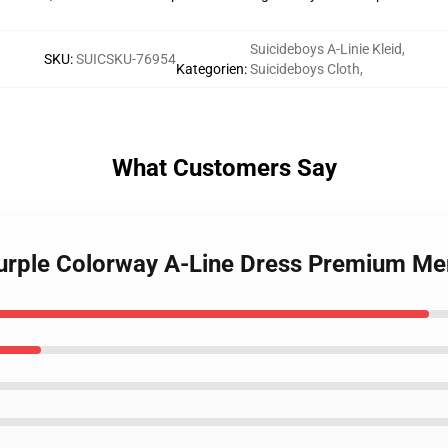
Suicideboys A-Linie Kleid
,
SKU
:
SUICSKU-76954
Kategorien
:
Suicideboys Cloth
,
What Customers Say
Purple Colorway A-Line Dress Premium Me