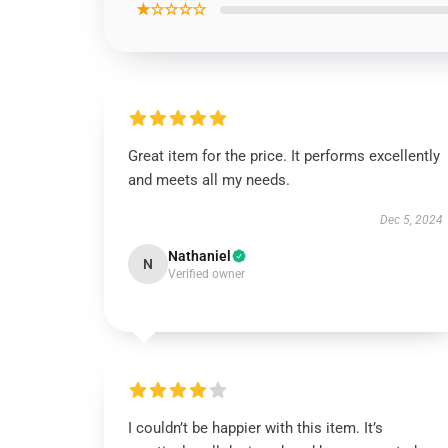
★☆☆☆☆
Great item for the price. It performs excellently
and meets all my needs.
Dec 5, 2024
Nathaniel
N
Verified owner
I couldn’t be happier with this item. It’s