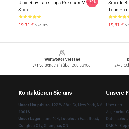
-20%
Uicideboy Tank Tops Premium Merch
Suicide B
Store
Tops Prem
19,31 £
19,31 £
$24.45
$2
Footer
Weltweiter Versand
K
Wir versenden in über 200 Länder
24/7 Sch
Kontaktieren Sie uns
Unsere F
Unser Hauptbüro
: 122 W 38th St, New York, NY
Über uns
10018
Allgemeine 
Unser Lager
: Lane 494, Luochuan East Road,
Datenschutzr
Conghua City, Shanghai, CN
DMCA - Copyr