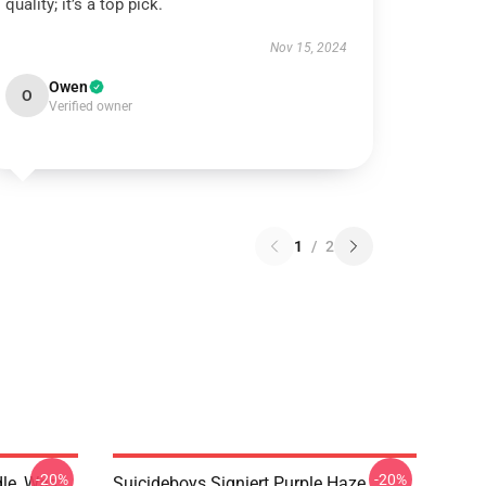
quality; it’s a top pick.
Nov 15, 2024
Owen
O
Verified owner
1
/
2
-20%
-20%
dle, Was
Suicideboys Signiert Purple Haze