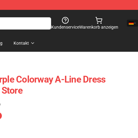
Kundenservice
Warenkorb anzeigen
og
Kontakt
rple Colorway A-Line Dress
Store
)