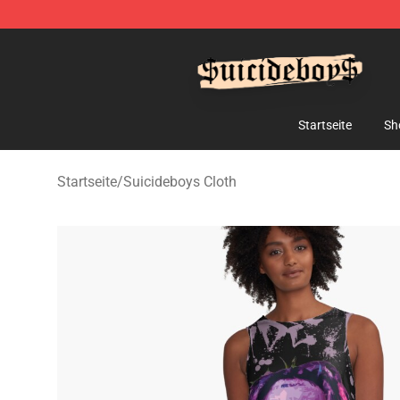
$uicideboy$ Shop - Official $uicideboy$ Merchandise 
Startseite
Sh
Startseite
/
Suicideboys Cloth