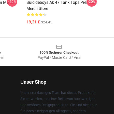
-20%
-20%
um Merch
Suicideboys Ak 47 Tank Tops Premium
Merch Store
19,31 £
$24.45
e
100% Sicherer Checkout
ten
PayPal / MasterCard / Visa
Unser Shop
Unser erstklassiges Team hat dieses Produkt für
Sie entworfen, mit einer Reihe von hochwertigen
und schönen Designprodukten. Sie sind nicht nur
für Ihren einzigartigen Alltagsstil, sondern