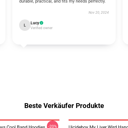
durable, practical, and fits my needs perfectly.
Nov 20, 2024
Lucy
L
Verified owner
Beste Verkäufer Produkte
-20%
oys Cool Band Hoodies
Uicideboy My Liver Wird Han