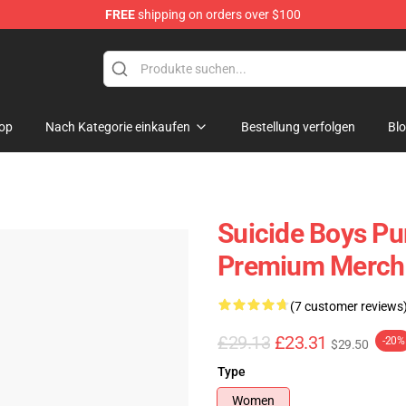
FREE
shipping on orders over $100
Store
op
Nach Kategorie einkaufen
Bestellung verfolgen
Bl
Suicide Boys Pu
Premium Merch 
(7 customer reviews
£29.13
£23.31
-20%
$29.50
Type
Women