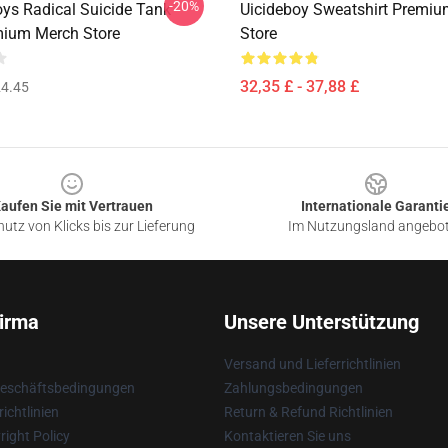
-20%
oys Radical Suicide Tank
Uicideboy Sweatshirt Premi
ium Merch Store
Store
32,35 £ - 37,88 £
4.45
aufen Sie mit Vertrauen
Internationale Garanti
utz von Klicks bis zur Lieferung
Im Nutzungsland angebo
irma
Unsere Unterstützung
Versand und Lieferrichtlinien
Geschäftsbedingungen
Zahlungsbedingungen
ichtlinien
Return & Refund Richtlinien
ight Policy
Kontaktieren Sie uns