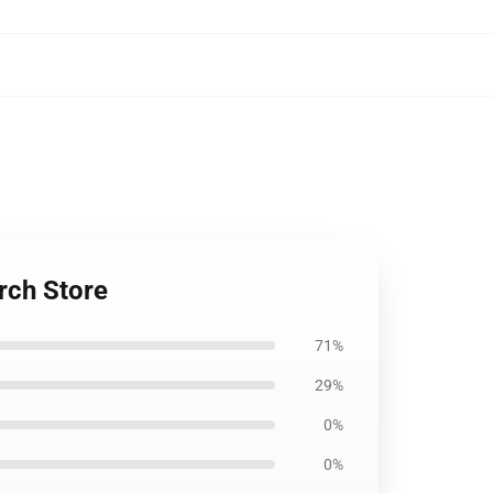
rch Store
71%
29%
0%
0%