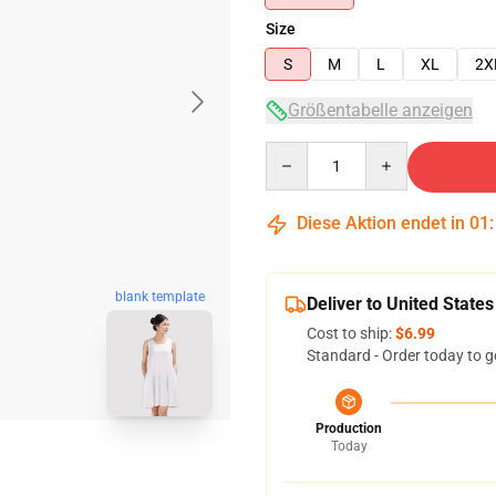
Size
S
M
L
XL
2X
Größentabelle anzeigen
Quantity
Diese Aktion endet in
01
blank template
Deliver to United States
Cost to ship:
$6.99
Standard - Order today to g
Production
Today