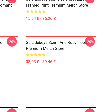
vorhang
Framed Print Premium Merch Store
15,64 £ - 36,26 £
-20%
-20%
ion Tank
Suicideboys Scrim And Ruby Hoodie
Premium Merch Store
33,93 £ - 39,46 £