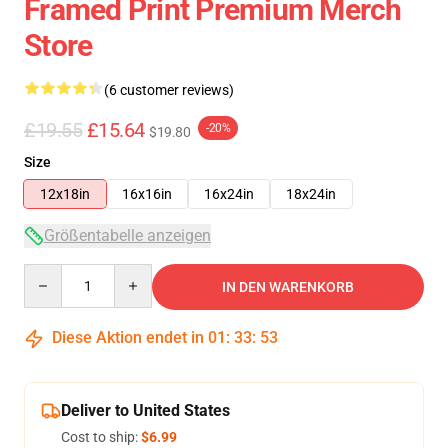
Framed Print Premium Merch
Store
(6 customer reviews)
£19.55
£15.64
-20%
$19.80
Size
12x18in
16x16in
16x24in
18x24in
Größentabelle anzeigen
Quantity
IN DEN WARENKORB
Diese Aktion endet in
01
:
33
:
52
Deliver to United States
Cost to ship:
$6.99