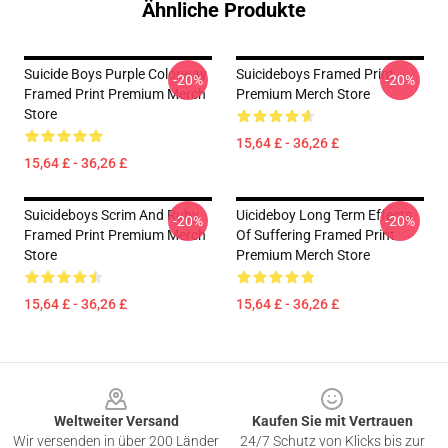
Ähnliche Produkte
Suicide Boys Purple Colorway
Suicideboys Framed Print
-20%
-20%
Framed Print Premium Merch
Premium Merch Store
Store
15,64 £ - 36,26 £
15,64 £ - 36,26 £
Suicideboys Scrim And Ruby
Uicideboy Long Term Effects
-20%
-20%
Framed Print Premium Merch
Of Suffering Framed Print
Store
Premium Merch Store
15,64 £ - 36,26 £
15,64 £ - 36,26 £
Footer
Weltweiter Versand
Kaufen Sie mit Vertrauen
Wir versenden in über 200 Länder
24/7 Schutz von Klicks bis zur