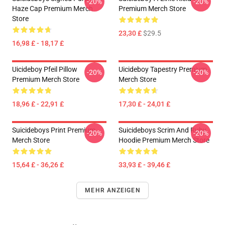
-20%
-20%
Haze Cap Premium Merch
Premium Merch Store
Store
23,30 £
$29.5
16,98 £ - 18,17 £
Uicideboy Pfeil Pillow
Uicideboy Tapestry Premium
-20%
-20%
Premium Merch Store
Merch Store
18,96 £ - 22,91 £
17,30 £ - 24,01 £
Suicideboys Print Premium
Suicideboys Scrim And Ruby
-20%
-20%
Merch Store
Hoodie Premium Merch Store
15,64 £ - 36,26 £
33,93 £ - 39,46 £
MEHR ANZEIGEN