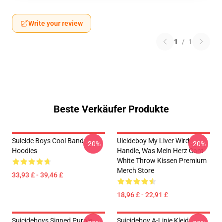
Write your review
1
/
1
Beste Verkäufer Produkte
Suicide Boys Cool Band
Uicideboy My Liver Wird
-20%
-20%
Hoodies
Handle, Was Mein Herz Cant
White Throw Kissen Premium
Merch Store
33,93 £ - 39,46 £
18,96 £ - 22,91 £
Suicideboys Signed Purple
Suicideboy A-Linie Kleid