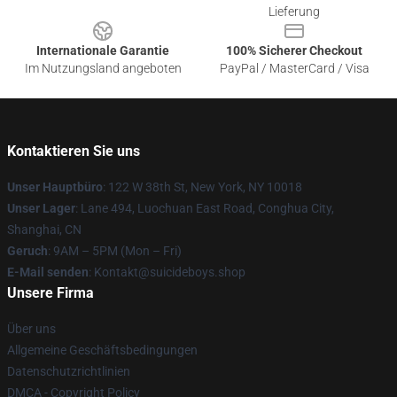
Lieferung
Internationale Garantie
100% Sicherer Checkout
Im Nutzungsland angeboten
PayPal / MasterCard / Visa
Kontaktieren Sie uns
Unser Hauptbüro
: 122 W 38th St, New York, NY 10018
Unser Lager
: Lane 494, Luochuan East Road, Conghua City,
Shanghai, CN
Geruch
: 9AM – 5PM (Mon – Fri)
E-Mail senden
: Kontakt@suicideboys.shop
Unsere Firma
Über uns
Allgemeine Geschäftsbedingungen
Datenschutzrichtlinien
DMCA - Copyright Policy