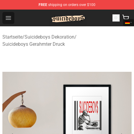
FREE
shipping on orders over $100
$uicideboy$ Shop - Official $uicideboy$ Merchandise Sto
Open menu
Startseite
/
Suicideboys Dekoration
/
Suicideboys Gerahmter Druck